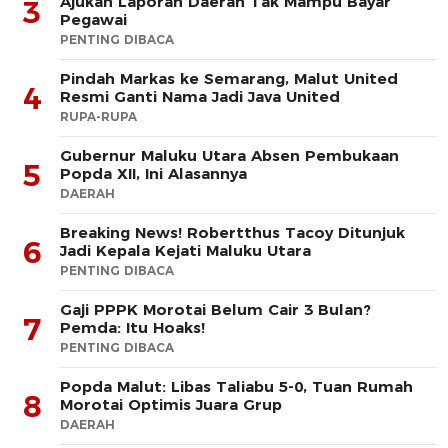
Ajukan Laporan Daerah Tak Mampu Bayar
3
Pegawai
PENTING DIBACA
Pindah Markas ke Semarang, Malut United
4
Resmi Ganti Nama Jadi Java United
RUPA-RUPA
Gubernur Maluku Utara Absen Pembukaan
5
Popda XII, Ini Alasannya
DAERAH
Breaking News! Robertthus Tacoy Ditunjuk
6
Jadi Kepala Kejati Maluku Utara
PENTING DIBACA
Gaji PPPK Morotai Belum Cair 3 Bulan?
7
Pemda: Itu Hoaks!
PENTING DIBACA
Popda Malut: Libas Taliabu 5-0, Tuan Rumah
8
Morotai Optimis Juara Grup
DAERAH