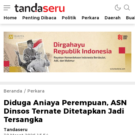
Home
Penting Dibaca
Politik
Perkara
Daerah
Buah
tandaseru.com | Penting Dibaca
tandaseru.com
Beranda
Perkara
Diduga Aniaya Perempuan, ASN
Dinsos Ternate Ditetapkan Jadi
Tersangka
Tandaseru