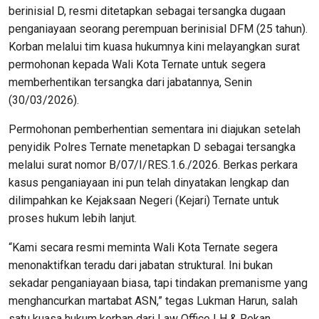
berinisial D, resmi ditetapkan sebagai tersangka dugaan
penganiayaan seorang perempuan berinisial DFM (25 tahun).
Korban melalui tim kuasa hukumnya kini melayangkan surat
permohonan kepada Wali Kota Ternate untuk segera
memberhentikan tersangka dari jabatannya, Senin
(30/03/2026).
Permohonan pemberhentian sementara ini diajukan setelah
penyidik Polres Ternate menetapkan D sebagai tersangka
melalui surat nomor B/07/I/RES.1.6./2026. Berkas perkara
kasus penganiayaan ini pun telah dinyatakan lengkap dan
dilimpahkan ke Kejaksaan Negeri (Kejari) Ternate untuk
proses hukum lebih lanjut.
“Kami secara resmi meminta Wali Kota Ternate segera
menonaktifkan teradu dari jabatan struktural. Ini bukan
sekadar penganiayaan biasa, tapi tindakan premanisme yang
menghancurkan martabat ASN,” tegas Lukman Harun, salah
satu kuasa hukum korban dari Law Office LH & Rekan.