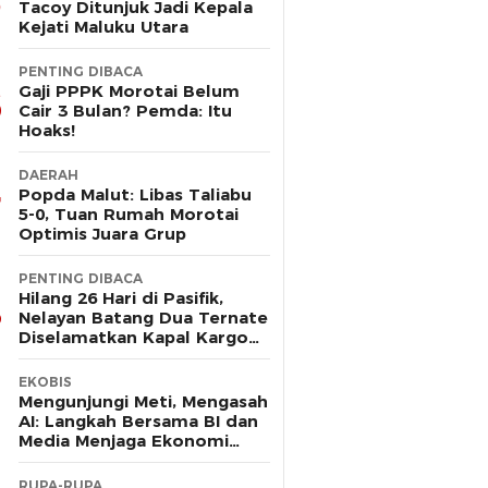
Tacoy Ditunjuk Jadi Kepala
Kejati Maluku Utara
PENTING DIBACA
Gaji PPPK Morotai Belum
Cair 3 Bulan? Pemda: Itu
Hoaks!
DAERAH
Popda Malut: Libas Taliabu
5-0, Tuan Rumah Morotai
Optimis Juara Grup
PENTING DIBACA
Hilang 26 Hari di Pasifik,
Nelayan Batang Dua Ternate
Diselamatkan Kapal Kargo
Prancis
EKOBIS
Mengunjungi Meti, Mengasah
AI: Langkah Bersama BI dan
Media Menjaga Ekonomi
Maluku Utara
RUPA-RUPA