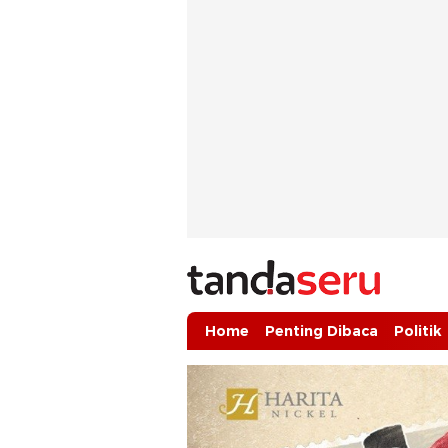
tandaseru.com | Penting Dibaca
tandaseru.com
Home
Penting Dibaca
Politik