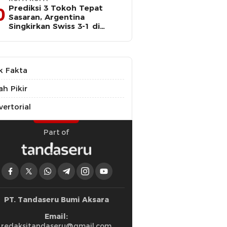
Prediksi 3 Tokoh Tepat
0
Sasaran, Argentina
Singkirkan Swiss 3-1 di
Perempat Final Piala Dunia
k Fakta
ah Pikir
ertorial
Part of
PT. Tandaseru Bumi Aksara
Email:
redaksitandaseru@gmail.com