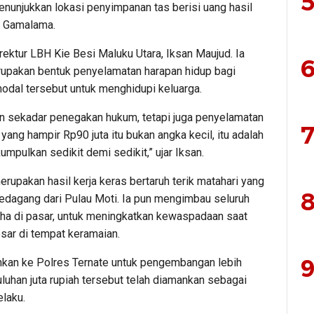
5
menunjukkan lokasi penyimpanan tas berisi uang hasil
o Gamalama.
rektur LBH Kie Besi Maluku Utara, Iksan Maujud. Ia
6
erupakan bentuk penyelamatan harapan hidup bagi
dal tersebut untuk menghidupi keluarga.
an sekadar penegakan hukum, tetapi juga penyelamatan
7
yang hampir Rp90 juta itu bukan angka kecil, itu adalah
umpulkan sedikit demi sedikit,” ujar Iksan.
upakan hasil kerja keras bertaruh terik matahari yang
8
edagang dari Pulau Moti. Ia pun mengimbau seluruh
aha di pasar, untuk meningkatkan kewaspadaan saat
ar di tempat keramaian.
9
pahkan ke Polres Ternate untuk pengembangan lebih
uluhan juta rupiah tersebut telah diamankan sebagai
laku.