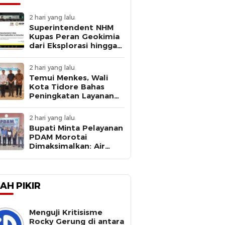
2 hari yang lalu
Superintendent NHM
Kupas Peran Geokimia
dari Eksplorasi hingga
Ekstraksi dalam
Webinar MGEI-SC UNG
2 hari yang lalu
Temui Menkes, Wali
Kota Tidore Bahas
Peningkatan Layanan
Kesehatan
2 hari yang lalu
Bupati Minta Pelayanan
PDAM Morotai
Dimaksimalkan: Air
Bersih Kebutuhan
Dasar
AH PIKIR
Menguji Kritisisme
Rocky Gerung di antara