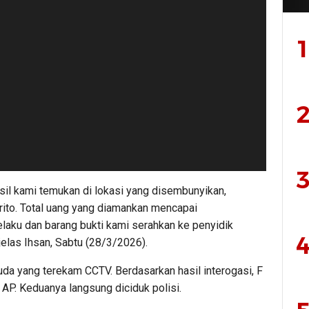
1
2
3
asil kami temukan di lokasi yang disembunyikan,
rito. Total uang yang diamankan mencapai
elaku dan barang bukti kami serahkan ke penyidik
4
jelas Ihsan, Sabtu (28/3/2026).
da yang terekam CCTV. Berdasarkan hasil interogasi, F
AP. Keduanya langsung diciduk polisi.