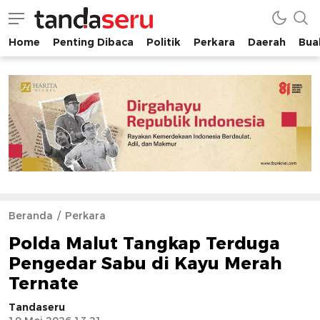
Home
Penting Dibaca
Politik
Perkara
Daerah
Buah
tandaseru.com | Penting Dibaca
tandaseru.com
Beranda
Perkara
Polda Malut Tangkap Terduga
Pengedar Sabu di Kayu Merah
Ternate
Tandaseru