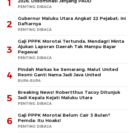
1
2026, Didominasi Jenjang PAUD
PENTING DIBACA
Gubernur Maluku Utara Angkat 22 Pejabat, Ini
2
Daftarnya
PENTING DIBACA
Gaji PPPK Morotai Tertunda, Mendagri Minta
Ajukan Laporan Daerah Tak Mampu Bayar
3
Pegawai
PENTING DIBACA
Pindah Markas ke Semarang, Malut United
4
Resmi Ganti Nama Jadi Java United
RUPA-RUPA
Breaking News! Robertthus Tacoy Ditunjuk
5
Jadi Kepala Kejati Maluku Utara
PENTING DIBACA
Gaji PPPK Morotai Belum Cair 3 Bulan?
6
Pemda: Itu Hoaks!
PENTING DIBACA