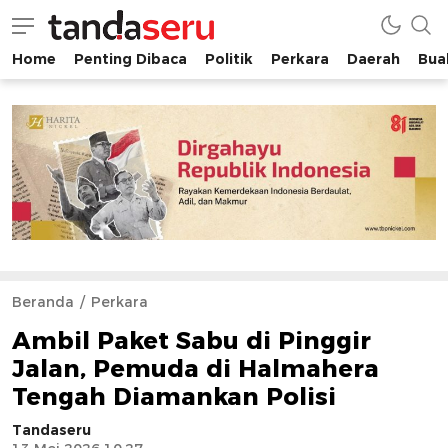
Home
Penting Dibaca
Politik
Perkara
Daerah
Buah
tandaseru.com | Penting Dibaca
tandaseru.com
Beranda
Perkara
Ambil Paket Sabu di Pinggir
Jalan, Pemuda di Halmahera
Tengah Diamankan Polisi
Tandaseru