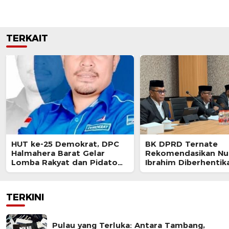
TERKAIT
HUT ke-25 Demokrat, DPC
BK DPRD Ternate
Halmahera Barat Gelar
Rekomendasikan Nur
Lomba Rakyat dan Pidato
Ibrahim Diberhentik
AHY Muda
Akibat Pelanggaran 
TERKINI
Pulau yang Terluka: Antara Tambang,