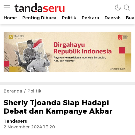
Home
Penting Dibaca
Politik
Perkara
Daerah
Buah
tandaseru.com | Penting Dibaca
tandaseru.com
Beranda
Politik
Sherly Tjoanda Siap Hadapi
Debat dan Kampanye Akbar
Tandaseru
2 November 2024 13:20