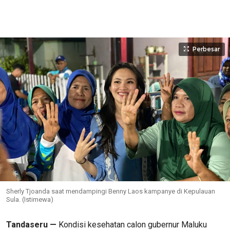
Perbesar
Sherly Tjoanda saat mendampingi Benny Laos kampanye di Kepulauan
Sula. (Istimewa)
Tandaseru —
Kondisi kesehatan calon gubernur Maluku