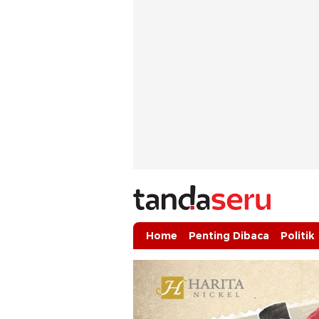
tandaseru.com | Penting Dibaca
tandaseru.com
Home
Penting Dibaca
Politik