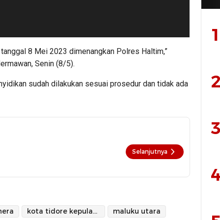
1
a tanggal 8 Mei 2023 dimenangkan Polres Haltim,”
rmawan, Senin (8/5).
2
yidikan sudah dilakukan sesuai prosedur dan tidak ada
3
Selanjutnya
4
hera
kota tidore kepulauan
maluku utara