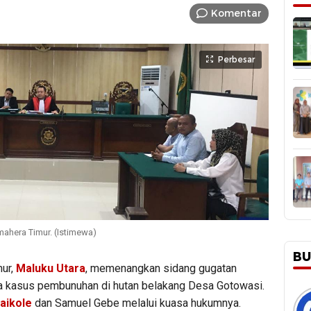
Komentar
Perbesar
ahera Timur. (Istimewa)
BU
ur,
Maluku Utara
, memenangkan sidang gugatan
ka kasus pembunuhan di hutan belakang Desa Gotowasi.
aikole
dan Samuel Gebe melalui kuasa hukumnya.