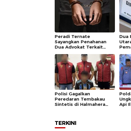
Peradi Ternate
Dua 
Sayangkan Penahanan
Utar
Dua Advokat Terkait
Pem
Kasus Pemalsuan Surat
Kuasa
Polisi Gagalkan
Pold
Peredaran Tembakau
Ungk
Sintetis di Halmahera
Api I
Tengah
TERKINI