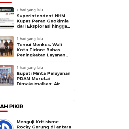
1 hari yang lalu
Superintendent NHM
Kupas Peran Geokimia
dari Eksplorasi hingga
Ekstraksi dalam
Webinar MGEI-SC UNG
1 hari yang lalu
Temui Menkes, Wali
Kota Tidore Bahas
Peningkatan Layanan
Kesehatan
1 hari yang lalu
Bupati Minta Pelayanan
PDAM Morotai
Dimaksimalkan: Air
Bersih Kebutuhan
Dasar
AH PIKIR
Menguji Kritisisme
Rocky Gerung di antara