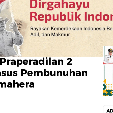
Praperadilan 2
asus Pembunuhan
lmahera
AD