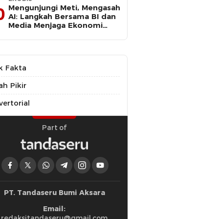
Mengunjungi Meti, Mengasah
0
AI: Langkah Bersama BI dan
Media Menjaga Ekonomi
Maluku Utara
k Fakta
ah Pikir
ertorial
Part of
PT. Tandaseru Bumi Aksara
Email:
redaksitandaseru@gmail.com