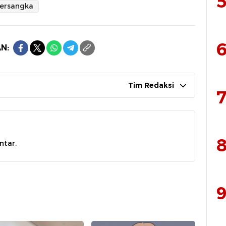
5
tersangka
6
N:
Tim Redaksi
7
8
ntar.
9