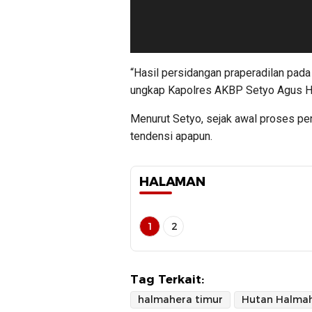
“Hasil persidangan praperadilan pad
ungkap Kapolres AKBP Setyo Agus He
Menurut Setyo, sejak awal proses pen
tendensi apapun.
HALAMAN
1
2
Tag Terkait:
halmahera timur
Hutan Halma