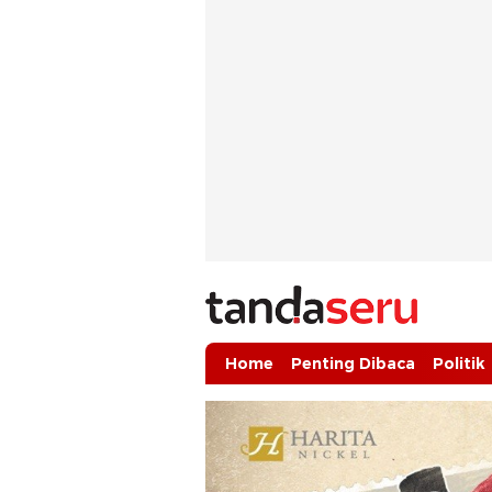
tandaseru.com | Penting Dibaca
tandaseru.com
Home
Penting Dibaca
Politik