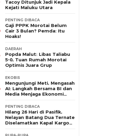
Tacoy Ditunjuk Jadi Kepala
Kejati Maluku Utara
PENTING DIBACA
Gaji PPPK Morotai Belum
Cair 3 Bulan? Pemda: Itu
Hoaks!
DAERAH
Popda Malut: Libas Taliabu
5-0, Tuan Rumah Morotai
Optimis Juara Grup
EKOBIS
Mengunjungi Meti, Mengasah
AI: Langkah Bersama BI dan
Media Menjaga Ekonomi
Maluku Utara
PENTING DIBACA
Hilang 26 Hari di Pasifik,
Nelayan Batang Dua Ternate
Diselamatkan Kapal Kargo
Prancis
RUPA-RUPA