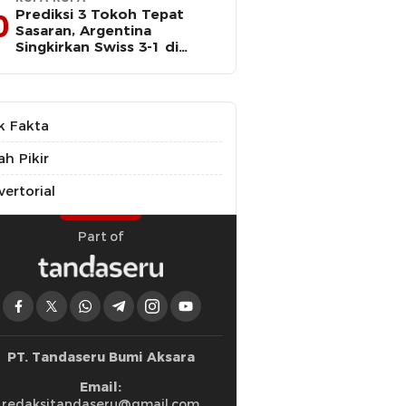
Prediksi 3 Tokoh Tepat
0
Sasaran, Argentina
Singkirkan Swiss 3-1 di
Perempat Final Piala Dunia
k Fakta
ah Pikir
ertorial
Part of
PT. Tandaseru Bumi Aksara
Email:
redaksitandaseru@gmail.com