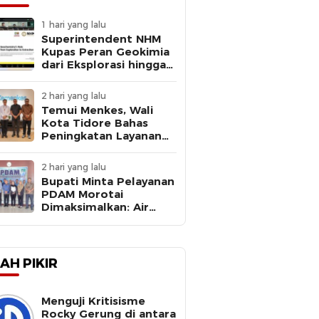
1 hari yang lalu
Superintendent NHM
Kupas Peran Geokimia
dari Eksplorasi hingga
Ekstraksi dalam
Webinar MGEI-SC UNG
2 hari yang lalu
Temui Menkes, Wali
Kota Tidore Bahas
Peningkatan Layanan
Kesehatan
2 hari yang lalu
Bupati Minta Pelayanan
PDAM Morotai
Dimaksimalkan: Air
Bersih Kebutuhan
Dasar
AH PIKIR
Menguji Kritisisme
Rocky Gerung di antara