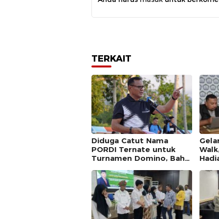
TERKAIT
Diduga Catut Nama
Gela
PORDI Ternate untuk
Walk
Turnamen Domino, Bahri
Hadi
Terancam Diproses
Moto
Hukum