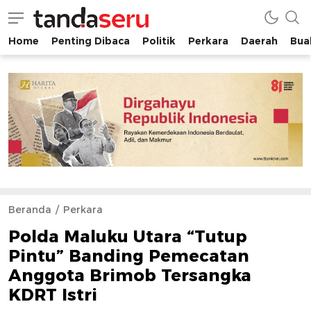
Home
Penting Dibaca
Politik
Perkara
Daerah
Buah
tandaseru.com | Penting Dibaca
tandaseru.com
Beranda
Perkara
Polda Maluku Utara “Tutup
Pintu” Banding Pemecatan
Anggota Brimob Tersangka
KDRT Istri