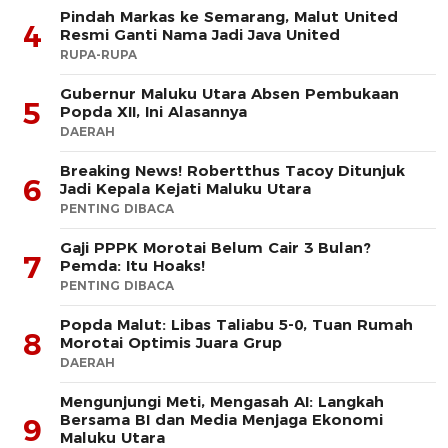
Pindah Markas ke Semarang, Malut United
4
Resmi Ganti Nama Jadi Java United
RUPA-RUPA
Gubernur Maluku Utara Absen Pembukaan
5
Popda XII, Ini Alasannya
DAERAH
Breaking News! Robertthus Tacoy Ditunjuk
6
Jadi Kepala Kejati Maluku Utara
PENTING DIBACA
Gaji PPPK Morotai Belum Cair 3 Bulan?
7
Pemda: Itu Hoaks!
PENTING DIBACA
Popda Malut: Libas Taliabu 5-0, Tuan Rumah
8
Morotai Optimis Juara Grup
DAERAH
Mengunjungi Meti, Mengasah AI: Langkah
Bersama BI dan Media Menjaga Ekonomi
9
Maluku Utara