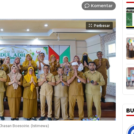
Komentar
Perbesar
BU
Chasan Boesoirie. (Istimewa)