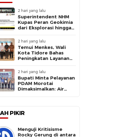
2 hari yang lalu
Superintendent NHM
Kupas Peran Geokimia
dari Eksplorasi hingga
Ekstraksi dalam
Webinar MGEI-SC UNG
2 hari yang lalu
Temui Menkes, Wali
Kota Tidore Bahas
Peningkatan Layanan
Kesehatan
2 hari yang lalu
Bupati Minta Pelayanan
PDAM Morotai
Dimaksimalkan: Air
Bersih Kebutuhan
Dasar
AH PIKIR
Menguji Kritisisme
Rocky Gerung di antara