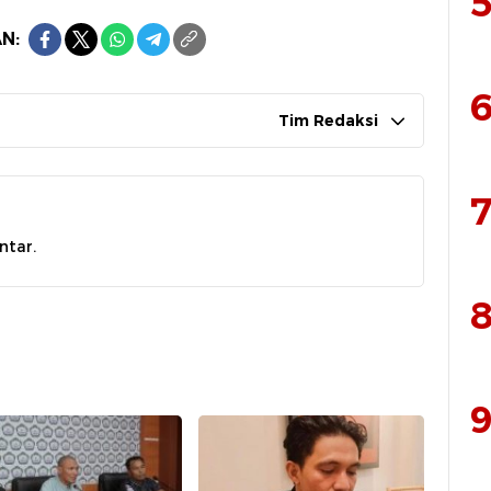
5
N:
6
Tim Redaksi
7
ntar.
8
9