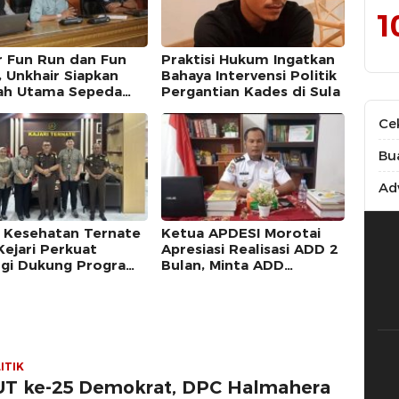
1
r Fun Run dan Fun
Praktisi Hukum Ingatkan
, Unkhair Siapkan
Bahaya Intervensi Politik
ah Utama Sepeda
Pergantian Kades di Sula
r
Ce
Bu
Adv
 Kesehatan Ternate
Ketua APDESI Morotai
Kejari Perkuat
Apresiasi Realisasi ADD 2
rgi Dukung Program
Bulan, Minta ADD
Desember 2025 Tak
Dipolemikkan
ITIK
T ke-25 Demokrat, DPC Halmahera