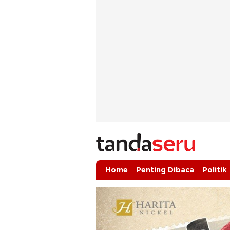
tandaseru.com | Penting Dibaca
tandaseru.com
Home
Penting Dibaca
Politik