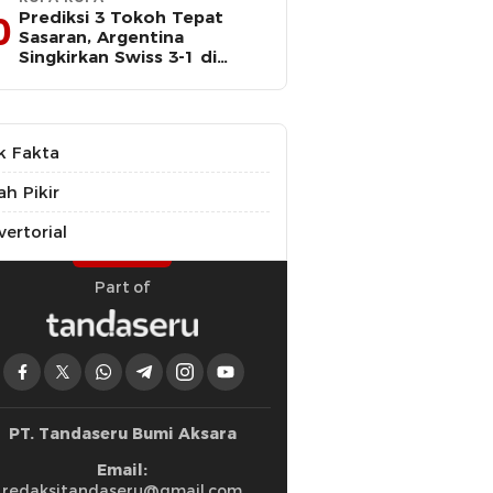
Prediksi 3 Tokoh Tepat
0
Sasaran, Argentina
Singkirkan Swiss 3-1 di
Perempat Final Piala Dunia
k Fakta
ah Pikir
ertorial
Part of
PT. Tandaseru Bumi Aksara
Email:
redaksitandaseru@gmail.com