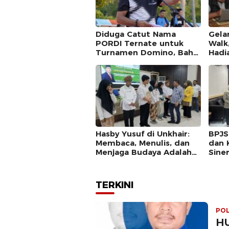
Diduga Catut Nama
Gela
PORDI Ternate untuk
Walk
Turnamen Domino, Bahri
Hadi
Terancam Diproses
Moto
Hukum
Hasby Yusuf di Unkhair:
BPJS
Membaca, Menulis, dan
dan 
Menjaga Budaya Adalah
Sine
Investasi Intelektual
JKN
TERKINI
POL
HU