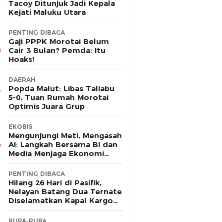
Tacoy Ditunjuk Jadi Kepala
Kejati Maluku Utara
PENTING DIBACA
Gaji PPPK Morotai Belum
Cair 3 Bulan? Pemda: Itu
Hoaks!
DAERAH
Popda Malut: Libas Taliabu
5-0, Tuan Rumah Morotai
Optimis Juara Grup
EKOBIS
Mengunjungi Meti, Mengasah
AI: Langkah Bersama BI dan
Media Menjaga Ekonomi
Maluku Utara
PENTING DIBACA
Hilang 26 Hari di Pasifik,
Nelayan Batang Dua Ternate
Diselamatkan Kapal Kargo
Prancis
RUPA-RUPA