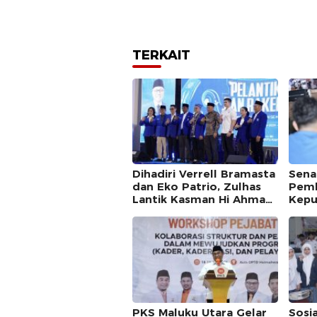
TERKAIT
Dihadiri Verrell Bramasta
Sena
dan Eko Patrio, Zulhas
Pemb
Lantik Kasman Hi Ahmad
Kepu
Jadi Ketua PAN Maluku
Prog
Utara
PKS Maluku Utara Gelar
Sosia