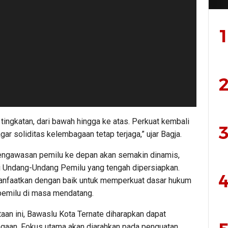
1
2
tingkatan, dari bawah hingga ke atas. Perkuat kembali
3
r soliditas kelembagaan tetap terjaga,” ujar Bagja.
pengawasan pemilu ke depan akan semakin dinamis,
si Undang-Undang Pemilu yang tengah dipersiapkan.
4
anfaatkan dengan baik untuk memperkuat dasar hukum
emilu di masa mendatang.
an ini, Bawaslu Kota Ternate diharapkan dapat
gaan. Fokus utama akan diarahkan pada penguatan