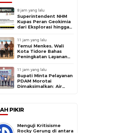
8 jam yang lalu
Superintendent NHM
Kupas Peran Geokimia
dari Eksplorasi hingga
Ekstraksi dalam
Webinar MGEI-SC UNG
11 jam yang lalu
Temui Menkes, Wali
Kota Tidore Bahas
Peningkatan Layanan
Kesehatan
11 jam yang lalu
Bupati Minta Pelayanan
PDAM Morotai
Dimaksimalkan: Air
Bersih Kebutuhan
Dasar
AH PIKIR
Menguji Kritisisme
Rocky Gerung di antara