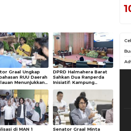
1
Ce
Bu
Adv
tor Graal Ungkap
DPRD Halmahera Barat
ahasan RUU Daerah
Sahkan Dua Ranperda
lauan Menunjukkan
Inisiatif: Kampung
res Positif
Nelayan dan Pilkades
Serentak
lisasi di MAN 1
Senator Graal Minta