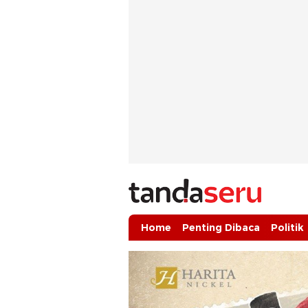
tandaseru.com | Penting Dibaca
tandaseru.com
Home
Penting Dibaca
Politik