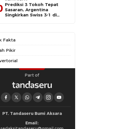
Prediksi 3 Tokoh Tepat
0
Sasaran, Argentina
Singkirkan Swiss 3-1 di
Perempat Final Piala Dunia
k Fakta
ah Pikir
ertorial
Part of
PT. Tandaseru Bumi Aksara
Email:
redaksitandaseru@gmail.com