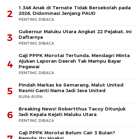
1.346 Anak di Ternate Tidak Bersekolah pada
2
2026, Didominasi Jenjang PAUD
PENTING DIBACA
Gubernur Maluku Utara Angkat 22 Pejabat, Ini
3
Daftarnya
PENTING DIBACA
Gaji PPPK Morotai Tertunda, Mendagri Minta
Ajukan Laporan Daerah Tak Mampu Bayar
4
Pegawai
PENTING DIBACA
Pindah Markas ke Semarang, Malut United
5
Resmi Ganti Nama Jadi Java United
RUPA-RUPA
Breaking News! Robertthus Tacoy Ditunjuk
6
Jadi Kepala Kejati Maluku Utara
PENTING DIBACA
Gaji PPPK Morotai Belum Cair 3 Bulan?
7
Pemda: Itu Hoaks!