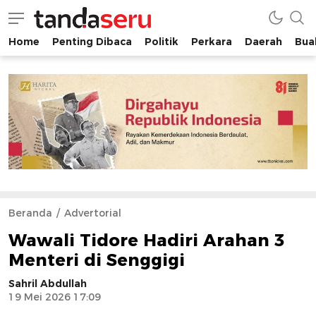
Home
Penting Dibaca
Politik
Perkara
Daerah
Buah
tandaseru.com | Penting Dibaca
tandaseru.com
Beranda
Advertorial
Wawali Tidore Hadiri Arahan 3
Menteri di Senggigi
Sahril Abdullah
19 Mei 2026 17:09