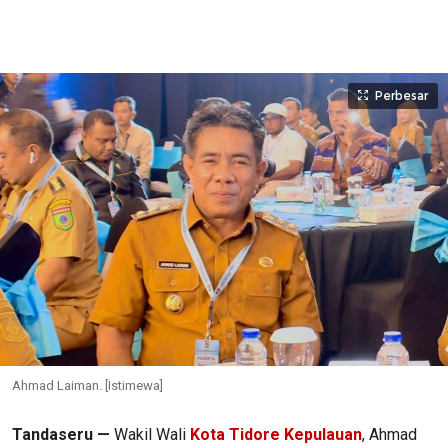
Perbesar
Ahmad Laiman. [Istimewa]
Tandaseru —
Wakil Wali
Kota Tidore Kepulauan
, Ahmad