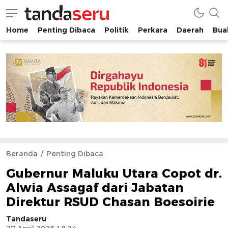
Home
Penting Dibaca
Politik
Perkara
Daerah
Buah
tandaseru.com | Penting Dibaca
tandaseru.com
Beranda
Penting Dibaca
Gubernur Maluku Utara Copot dr.
Alwia Assagaf dari Jabatan
Direktur RSUD Chasan Boesoirie
Tandaseru