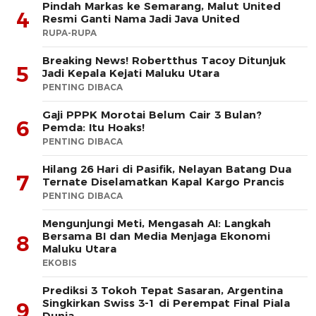
Pindah Markas ke Semarang, Malut United
4
Resmi Ganti Nama Jadi Java United
RUPA-RUPA
Breaking News! Robertthus Tacoy Ditunjuk
5
Jadi Kepala Kejati Maluku Utara
PENTING DIBACA
Gaji PPPK Morotai Belum Cair 3 Bulan?
6
Pemda: Itu Hoaks!
PENTING DIBACA
Hilang 26 Hari di Pasifik, Nelayan Batang Dua
7
Ternate Diselamatkan Kapal Kargo Prancis
PENTING DIBACA
Mengunjungi Meti, Mengasah AI: Langkah
Bersama BI dan Media Menjaga Ekonomi
8
Maluku Utara
EKOBIS
Prediksi 3 Tokoh Tepat Sasaran, Argentina
Singkirkan Swiss 3-1 di Perempat Final Piala
9
Dunia