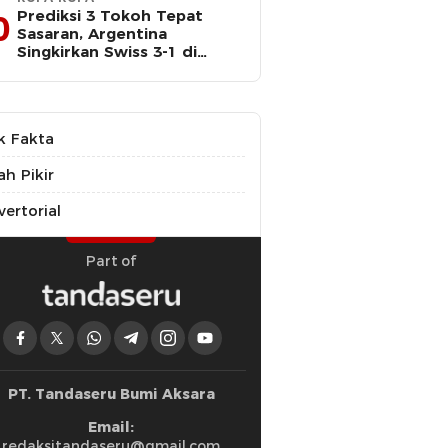
Prediksi 3 Tokoh Tepat
0
Sasaran, Argentina
Singkirkan Swiss 3-1 di
Perempat Final Piala Dunia
k Fakta
ah Pikir
ertorial
Part of
PT. Tandaseru Bumi Aksara
Email:
redaksitandaseru@gmail.com