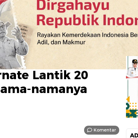
rnate Lantik 20
i Nama-namanya
Komentar
AD