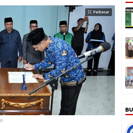
Perbesar
BU
r)