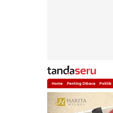
tandaseru.com | Penting Dibaca
tandaseru.com
Home
Penting Dibaca
Politik