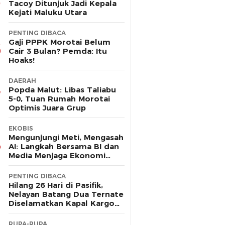
Tacoy Ditunjuk Jadi Kepala
Kejati Maluku Utara
PENTING DIBACA
Gaji PPPK Morotai Belum
Cair 3 Bulan? Pemda: Itu
Hoaks!
DAERAH
Popda Malut: Libas Taliabu
5-0, Tuan Rumah Morotai
Optimis Juara Grup
EKOBIS
Mengunjungi Meti, Mengasah
AI: Langkah Bersama BI dan
Media Menjaga Ekonomi
Maluku Utara
PENTING DIBACA
Hilang 26 Hari di Pasifik,
Nelayan Batang Dua Ternate
Diselamatkan Kapal Kargo
Prancis
RUPA-RUPA