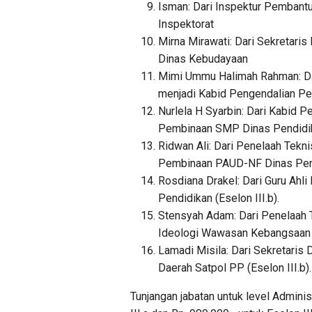
Isman: Dari Inspektur Pembantu
Inspektorat
Mirna Mirawati: Dari Sekretari
Dinas Kebudayaan
Mimi Ummu Halimah Rahman: Da
menjadi Kabid Pengendalian P
Nurlela H Syarbin: Dari Kabid 
Pembinaan SMP Dinas Pendidi
Ridwan Ali: Dari Penelaah Tekn
Pembinaan PAUD-NF Dinas Pen
Rosdiana Drakel: Dari Guru Ah
Pendidikan (Eselon III.b).
Stensyah Adam: Dari Penelaah T
Ideologi Wawasan Kebangsaan 
Lamadi Misila: Dari Sekretari
Daerah Satpol PP (Eselon III.b).
Tunjangan jabatan untuk level Administ