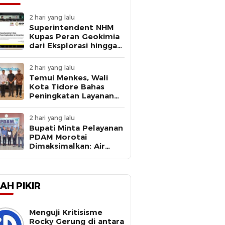
2 hari yang lalu
Superintendent NHM
Kupas Peran Geokimia
dari Eksplorasi hingga
Ekstraksi dalam
Webinar MGEI-SC UNG
2 hari yang lalu
Temui Menkes, Wali
Kota Tidore Bahas
Peningkatan Layanan
Kesehatan
2 hari yang lalu
Bupati Minta Pelayanan
PDAM Morotai
Dimaksimalkan: Air
Bersih Kebutuhan
Dasar
AH PIKIR
Menguji Kritisisme
Rocky Gerung di antara