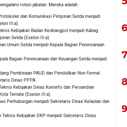
5
mengalami rotasi jabatan. Mereka adalah:
Protokoler dan Komunikasi Pimpinan Setda menjadi
on III.a).
6
 Teknis Kebijakan Badan Kesbangpol menjadi Kabag
nan Setda (Eselon III.a).
agian Umum Setda menjadi Kepala Bagian Perencanaan
7
Kepala Bagian Perencanaan dan Keuangan Setda menjadi
Bidang Pembinaan PAUD dan Pendidikan Non-formal
8
etaris Dinas PPPA
 Teknis Kebijakan Dinas Kominfo dan Persandian
ota Ternate (Eselon III.a).
inas Perhubungan menjadi Sekretaris Dinas Kelautan dan
9
 Teknis Kebijakan DKP menjadi Sekretaris Dinas