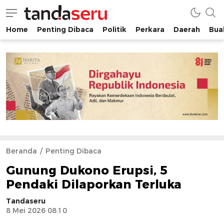
Home
Penting Dibaca
Politik
Perkara
Daerah
Buah
tandaseru.com | Penting Dibaca
tandaseru.com
Beranda
Penting Dibaca
Gunung Dukono Erupsi, 5
Pendaki Dilaporkan Terluka
Tandaseru
8 Mei 2026 08:10