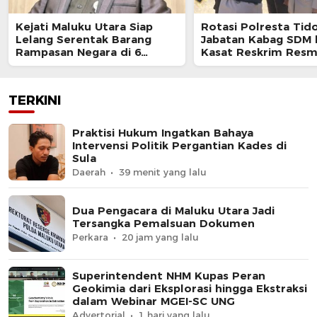
Kejati Maluku Utara Siap
Rotasi Polresta Tido
Lelang Serentak Barang
Jabatan Kabag SDM 
Rampasan Negara di 6
Kasat Reskrim Resm
Kabupaten
Berganti
TERKINI
Praktisi Hukum Ingatkan Bahaya
Intervensi Politik Pergantian Kades di
Sula
Daerah
39 menit yang lalu
Dua Pengacara di Maluku Utara Jadi
Tersangka Pemalsuan Dokumen
Perkara
20 jam yang lalu
Superintendent NHM Kupas Peran
Geokimia dari Eksplorasi hingga Ekstraksi
dalam Webinar MGEI-SC UNG
Advertorial
1 hari yang lalu