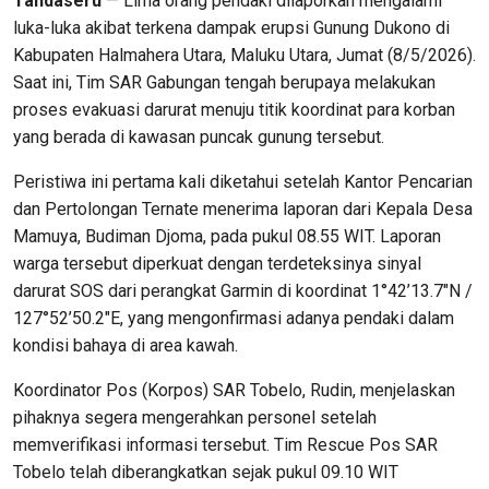
Tandaseru
— Lima orang pendaki dilaporkan mengalami
luka-luka akibat terkena dampak erupsi Gunung Dukono di
Kabupaten Halmahera Utara, Maluku Utara, Jumat (8/5/2026).
Saat ini, Tim SAR Gabungan tengah berupaya melakukan
proses evakuasi darurat menuju titik koordinat para korban
yang berada di kawasan puncak gunung tersebut.
Peristiwa ini pertama kali diketahui setelah Kantor Pencarian
dan Pertolongan Ternate menerima laporan dari Kepala Desa
Mamuya, Budiman Djoma, pada pukul 08.55 WIT. Laporan
warga tersebut diperkuat dengan terdeteksinya sinyal
darurat SOS dari perangkat Garmin di koordinat 1°42’13.7″N /
127°52’50.2″E, yang mengonfirmasi adanya pendaki dalam
kondisi bahaya di area kawah.
Koordinator Pos (Korpos) SAR Tobelo, Rudin, menjelaskan
pihaknya segera mengerahkan personel setelah
memverifikasi informasi tersebut. Tim Rescue Pos SAR
Tobelo telah diberangkatkan sejak pukul 09.10 WIT