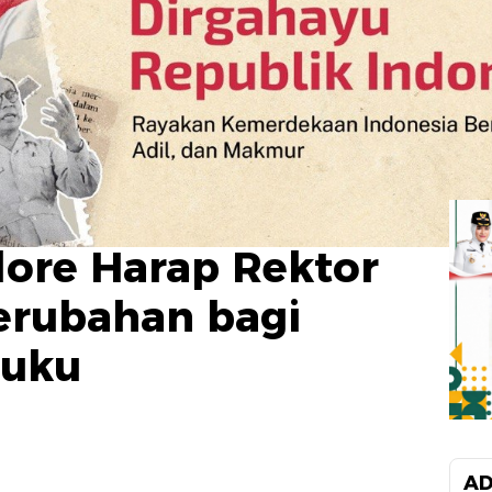
dore Harap Rektor
erubahan bagi
Nuku
AD