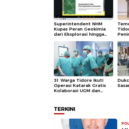
Superintendent NHM
Temu
Kupas Peran Geokimia
Tido
dari Eksplorasi hingga
Peni
Ekstraksi dalam Webinar
Kese
MGEI-SC UNG
31 Warga Tidore Ikuti
Dukc
Operasi Katarak Gratis
Sasa
Kolaborasi UGM dan
Pemkot
TERKINI
POL