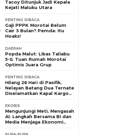
Tacoy Ditunjuk Jadi Kepala
Kejati Maluku Utara
PENTING DIBACA
Gaji PPPK Morotai Belum
Cair 3 Bulan? Pemda: Itu
Hoaks!
DAERAH
Popda Malut: Libas Taliabu
5-0, Tuan Rumah Morotai
Optimis Juara Grup
PENTING DIBACA
Hilang 26 Hari di Pasifik,
Nelayan Batang Dua Ternate
Diselamatkan Kapal Kargo
Prancis
EKOBIS
Mengunjungi Meti, Mengasah
AI: Langkah Bersama BI dan
Media Menjaga Ekonomi
Maluku Utara
RUPA-RUPA