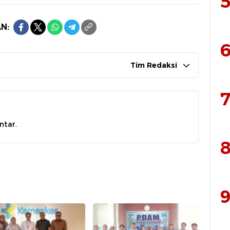
5
N:
6
Tim Redaksi
7
ntar.
8
9