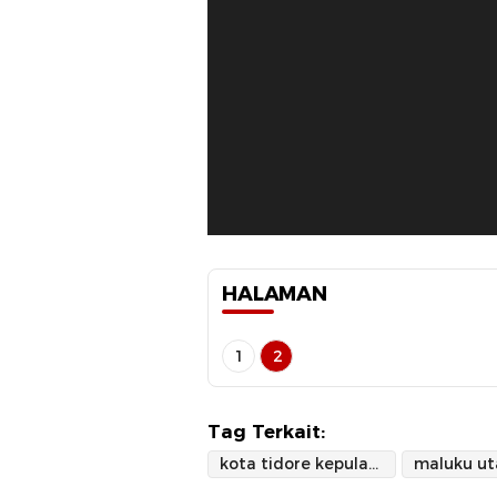
HALAMAN
1
2
Tag Terkait:
kota tidore kepulauan
maluku ut