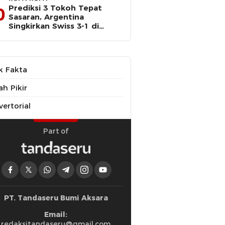
Prediksi 3 Tokoh Tepat
0
Sasaran, Argentina
Singkirkan Swiss 3-1 di
Perempat Final Piala Dunia
k Fakta
ah Pikir
ertorial
Part of
PT. Tandaseru Bumi Aksara
Email:
redaksitandaseru@gmail.com