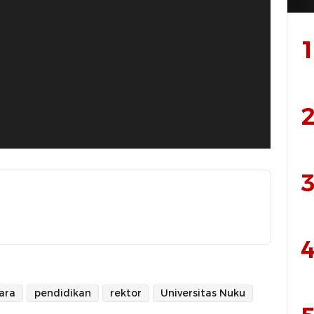
1
2
3
4
ara
pendidikan
rektor
Universitas Nuku