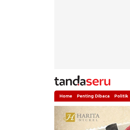
tandaseru.com | Penting Dibaca
tandaseru.com
Home
Penting Dibaca
Politik