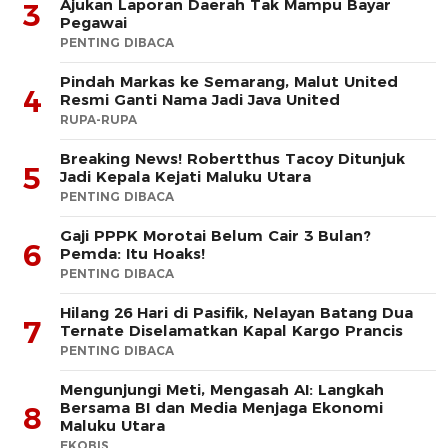
Ajukan Laporan Daerah Tak Mampu Bayar
3
Pegawai
PENTING DIBACA
Pindah Markas ke Semarang, Malut United
4
Resmi Ganti Nama Jadi Java United
RUPA-RUPA
Breaking News! Robertthus Tacoy Ditunjuk
5
Jadi Kepala Kejati Maluku Utara
PENTING DIBACA
Gaji PPPK Morotai Belum Cair 3 Bulan?
6
Pemda: Itu Hoaks!
PENTING DIBACA
Hilang 26 Hari di Pasifik, Nelayan Batang Dua
7
Ternate Diselamatkan Kapal Kargo Prancis
PENTING DIBACA
Mengunjungi Meti, Mengasah AI: Langkah
Bersama BI dan Media Menjaga Ekonomi
8
Maluku Utara
EKOBIS