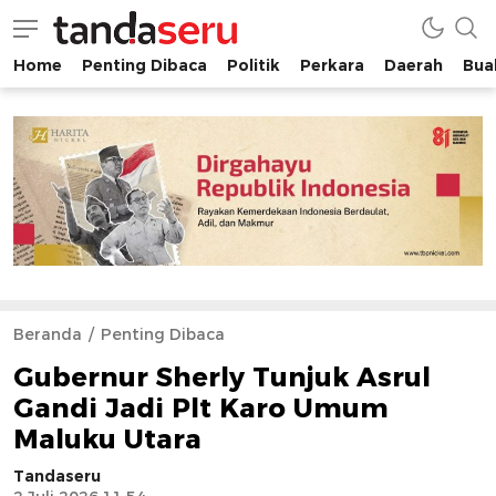
Home
Penting Dibaca
Politik
Perkara
Daerah
Buah
tandaseru.com | Penting Dibaca
tandaseru.com
Beranda
Penting Dibaca
Gubernur Sherly Tunjuk Asrul
Gandi Jadi Plt Karo Umum
Maluku Utara
Tandaseru