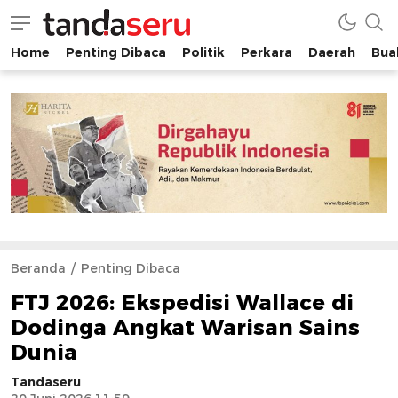
Home
Penting Dibaca
Politik
Perkara
Daerah
Buah
tandaseru.com | Penting Dibaca
tandaseru.com
Beranda
Penting Dibaca
FTJ 2026: Ekspedisi Wallace di
Dodinga Angkat Warisan Sains
Dunia
Tandaseru