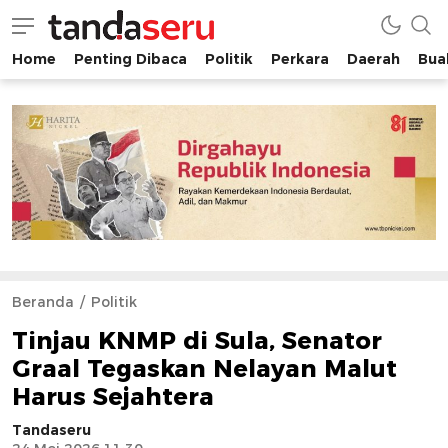
Home
Penting Dibaca
Politik
Perkara
Daerah
Buah
tandaseru.com | Penting Dibaca
tandaseru.com
Beranda
Politik
Tinjau KNMP di Sula, Senator
Graal Tegaskan Nelayan Malut
Harus Sejahtera
Tandaseru