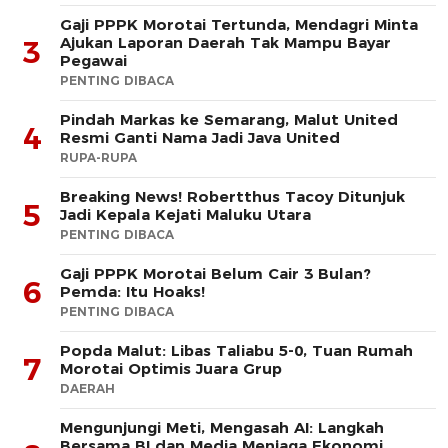
Gaji PPPK Morotai Tertunda, Mendagri Minta
Ajukan Laporan Daerah Tak Mampu Bayar
3
Pegawai
PENTING DIBACA
Pindah Markas ke Semarang, Malut United
4
Resmi Ganti Nama Jadi Java United
RUPA-RUPA
Breaking News! Robertthus Tacoy Ditunjuk
5
Jadi Kepala Kejati Maluku Utara
PENTING DIBACA
Gaji PPPK Morotai Belum Cair 3 Bulan?
6
Pemda: Itu Hoaks!
PENTING DIBACA
Popda Malut: Libas Taliabu 5-0, Tuan Rumah
7
Morotai Optimis Juara Grup
DAERAH
Mengunjungi Meti, Mengasah AI: Langkah
Bersama BI dan Media Menjaga Ekonomi