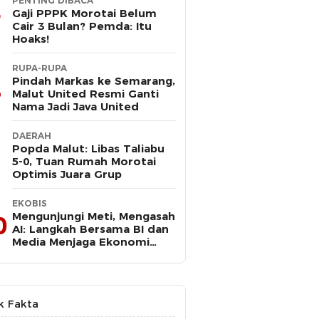
PENTING DIBACA
Gaji PPPK Morotai Belum
Cair 3 Bulan? Pemda: Itu
Hoaks!
RUPA-RUPA
Pindah Markas ke Semarang,
Malut United Resmi Ganti
Nama Jadi Java United
DAERAH
Popda Malut: Libas Taliabu
5-0, Tuan Rumah Morotai
Optimis Juara Grup
EKOBIS
Mengunjungi Meti, Mengasah
0
AI: Langkah Bersama BI dan
Media Menjaga Ekonomi
Maluku Utara
k Fakta