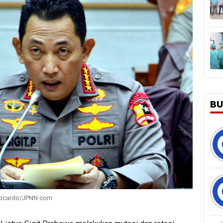
BU
: Ricardo/JPNN.com