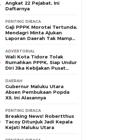
Angkat 22 Pejabat, Ini
Daftarnya
PENTING DIBACA
Gaji PPPK Morotai Tertunda,
Mendagri Minta Ajukan
Laporan Daerah Tak Mampu
Bayar Pegawai
ADVERTORIAL
Wali Kota Tidore Tolak
Rumahkan PPPK, Siap Undur
Diri Jika Kebijakan Pusat
Korbankan Ribuan Pegawai
DAERAH
Gubernur Maluku Utara
Absen Pembukaan Popda
XII, Ini Alasannya
PENTING DIBACA
Breaking News! Robertthus
Tacoy Ditunjuk Jadi Kepala
Kejati Maluku Utara