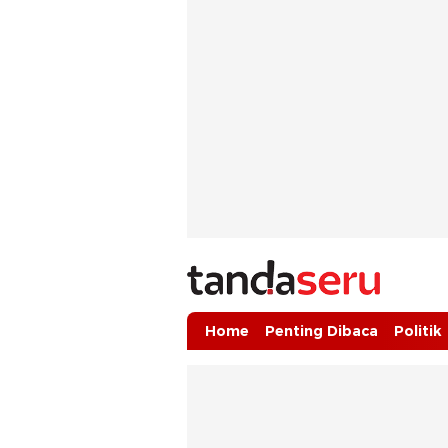
tandaseru.com | Penting Dibaca
tandaseru.com
Home
Penting Dibaca
Politik