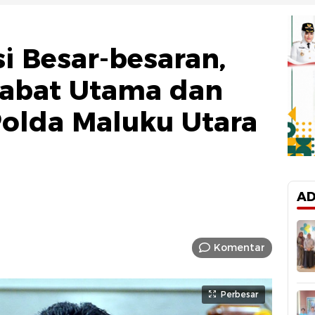
i Besar-besaran,
jabat Utama dan
Polda Maluku Utara
AD
Komentar
Perbesar