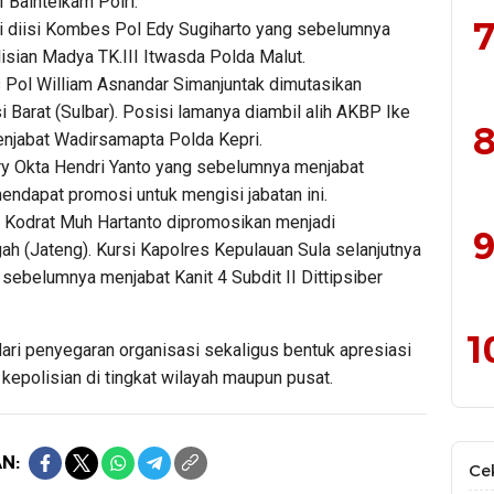
I Baintelkam Polri.
7
ni diisi Kombes Pol Edy Sugiharto yang sebelumnya
isian Madya TK.III Itwasda Polda Malut.
 Pol William Asnandar Simanjuntak dimutasikan
 Barat (Sulbar). Posisi lamanya diambil alih AKBP Ike
8
njabat Wadirsamapta Polda Kepri.
y Okta Hendri Yanto yang sebelumnya menjabat
ndapat promosi untuk mengisi jabatan ini.
 Kodrat Muh Hartanto dipromosikan menjadi
9
h (Jateng). Kursi Kapolres Kepulauan Sula selanjutnya
ebelumnya menjabat Kanit 4 Subdit II Dittipsiber
1
dari penyegaran organisasi sekaligus bentuk apresiasi
kepolisian di tingkat wilayah maupun pusat.
N:
Ce