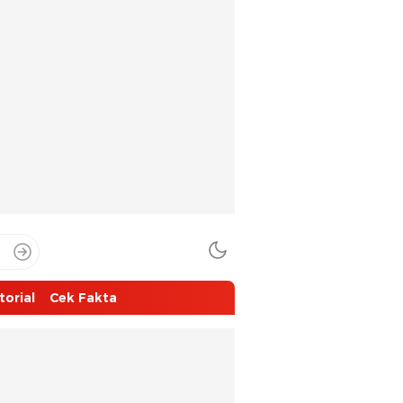
torial
Cek Fakta