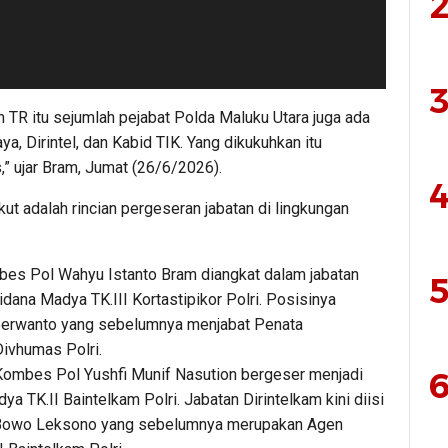
2
3
m TR itu sejumlah pejabat Polda Maluku Utara juga ada
a, Dirintel, dan Kabid TIK. Yang dikukuhkan itu
” ujar Bram, Jumat (26/6/2026).
4
ut adalah rincian pergeseran jabatan di lingkungan
es Pol Wahyu Istanto Bram diangkat dalam jabatan
5
dana Madya TK.III Kortastipikor Polri. Posisinya
oerwanto yang sebelumnya menjabat Penata
ivhumas Polri.
6
 Kombes Pol Yushfi Munif Nasution bergeser menjadi
dya TK.II Baintelkam Polri. Jabatan Dirintelkam kini diisi
 Bowo Leksono yang sebelumnya merupakan Agen