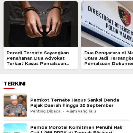
Peradi Ternate Sayangkan
Dua Pengacara di M
Penahanan Dua Advokat
Utara Jadi Tersangk
Terkait Kasus Pemalsuan
Pemalsuan Dokume
Surat Kuasa
TERKINI
Pemkot Ternate Hapus Sanksi Denda
Pajak Daerah hingga 30 September
Penting Dibaca
4 jam yang lalu
Pemda Morotai Komitmen Penuhi Hak
Gaji 1.066 PPPK di Tengah Efisiensi