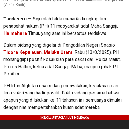
PH 11 warga adat Maba Sangaji bersama massa pendukung warga adat.
(Yunita Kadir)
Tandaseru —
Sejumlah fakta menarik diungkap tim
penasehat hukum (PH) 11 masyarakat adat Maba Sangaji,
Halmahera
Timur, yang saat ini berstatus terdakwa.
Dalam sidang yang digelar di Pengadilan Negeri Soasio
Tidore Kepulauan
,
Maluku Utara
, Rabu (13/8/2025), PH
menanggapi positif kesaksian para saksi dari Polda Malut,
Polres Haltim, ketua adat Sangaji-Maba, maupun pihak PT
Position.
PH Irfan Alghifari usai sidang menyatakan, kesaksian dari
lima saksi yang hadir positif. Fakta sidang pertama bahwa
apapun yang dilakukan ke-11 tahanan ini, semuanya dimulai
dengan niat mempertahankan hutan adat mereka.