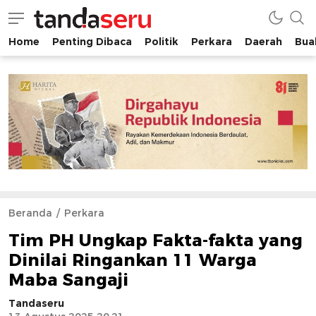
Home
Penting Dibaca
Politik
Perkara
Daerah
Buah
tandaseru.com | Penting Dibaca
tandaseru.com
Beranda
Perkara
Tim PH Ungkap Fakta-fakta yang
Dinilai Ringankan 11 Warga
Maba Sangaji
Tandaseru