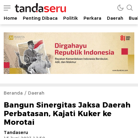
Home
Penting Dibaca
Politik
Perkara
Daerah
Buah
tandaseru.com | Penting Dibaca
tandaseru.com
Beranda
Daerah
Bangun Sinergitas Jaksa Daerah
Perbatasan, Kajati Kuker ke
Morotai
Tandaseru