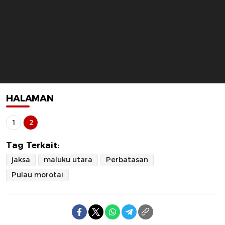
HALAMAN
1
2
Tag Terkait:
jaksa
maluku utara
Perbatasan
Pulau morotai