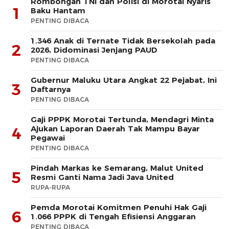
Rombongan TNI dan Polisi di Morotai Nyaris
1
Baku Hantam
PENTING DIBACA
1.346 Anak di Ternate Tidak Bersekolah pada
2
2026, Didominasi Jenjang PAUD
PENTING DIBACA
Gubernur Maluku Utara Angkat 22 Pejabat, Ini
3
Daftarnya
PENTING DIBACA
Gaji PPPK Morotai Tertunda, Mendagri Minta
Ajukan Laporan Daerah Tak Mampu Bayar
4
Pegawai
PENTING DIBACA
Pindah Markas ke Semarang, Malut United
5
Resmi Ganti Nama Jadi Java United
RUPA-RUPA
Pemda Morotai Komitmen Penuhi Hak Gaji
6
1.066 PPPK di Tengah Efisiensi Anggaran
PENTING DIBACA