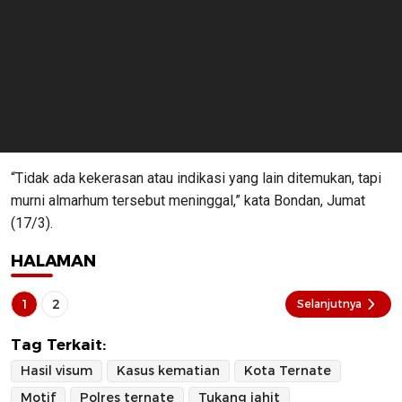
“Tidak ada kekerasan atau indikasi yang lain ditemukan, tapi
murni almarhum tersebut meninggal,” kata Bondan, Jumat
(17/3).
HALAMAN
1
2
Selanjutnya
Tag Terkait:
Hasil visum
Kasus kematian
Kota Ternate
Motif
Polres ternate
Tukang jahit