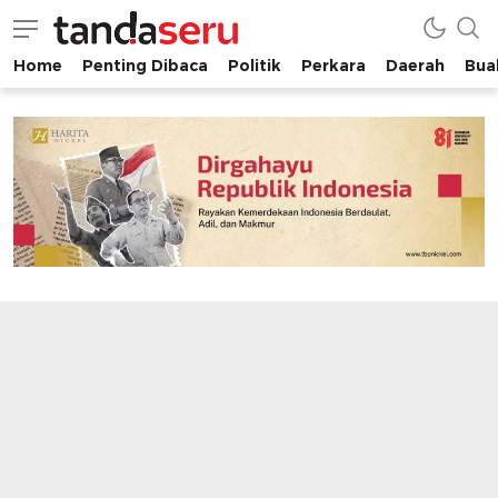
Home
Penting Dibaca
Politik
Perkara
Daerah
Buah
tandaseru.com | Penting Dibaca
tandaseru.com