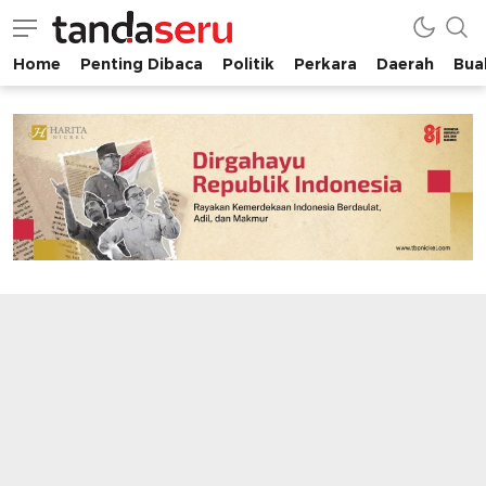
Home
Penting Dibaca
Politik
Perkara
Daerah
Buah
tandaseru.com | Penting Dibaca
tandaseru.com