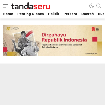
Home
Penting Dibaca
Politik
Perkara
Daerah
Buah
tandaseru.com | Penting Dibaca
tandaseru.com