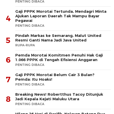
PENTING DIBACA
Gaji PPPK Morotai Tertunda, Mendagri Minta
Ajukan Laporan Daerah Tak Mampu Bayar
4
Pegawai
PENTING DIBACA
Pindah Markas ke Semarang, Malut United
5
Resmi Ganti Nama Jadi Java United
RUPA-RUPA
Pemda Morotai Komitmen Penuhi Hak Gaji
6
1.066 PPPK di Tengah Efisiensi Anggaran
PENTING DIBACA
Gaji PPPK Morotai Belum Cair 3 Bulan?
7
Pemda: Itu Hoaks!
PENTING DIBACA
Breaking News! Robertthus Tacoy Ditunjuk
8
Jadi Kepala Kejati Maluku Utara
PENTING DIBACA
Hilang 26 Hari di Pasifik, Nelayan Batang Dua