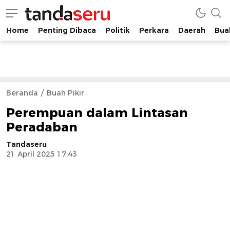
Home
Penting Dibaca
Politik
Perkara
Daerah
Buah
tandaseru.com | Penting Dibaca
tandaseru.com
Beranda
Buah Pikir
Perempuan dalam Lintasan
Peradaban
Tandaseru
21 April 2025 17:43