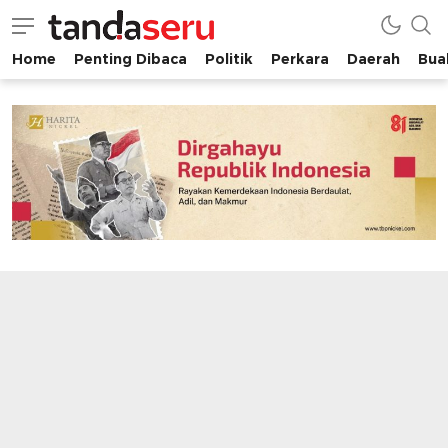
Home
Penting Dibaca
Politik
Perkara
Daerah
Buah
tandaseru.com | Penting Dibaca
tandaseru.com