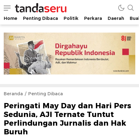
Home
Penting Dibaca
Politik
Perkara
Daerah
Buah
tandaseru.com | Penting Dibaca
tandaseru.com
Beranda
Penting Dibaca
Peringati May Day dan Hari Pers
Sedunia, AJI Ternate Tuntut
Perlindungan Jurnalis dan Hak
Buruh