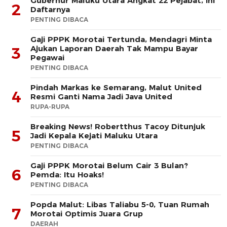
Gubernur Maluku Utara Angkat 22 Pejabat, Ini
2
Daftarnya
PENTING DIBACA
Gaji PPPK Morotai Tertunda, Mendagri Minta
Ajukan Laporan Daerah Tak Mampu Bayar
3
Pegawai
PENTING DIBACA
Pindah Markas ke Semarang, Malut United
4
Resmi Ganti Nama Jadi Java United
RUPA-RUPA
Breaking News! Robertthus Tacoy Ditunjuk
5
Jadi Kepala Kejati Maluku Utara
PENTING DIBACA
Gaji PPPK Morotai Belum Cair 3 Bulan?
6
Pemda: Itu Hoaks!
PENTING DIBACA
Popda Malut: Libas Taliabu 5-0, Tuan Rumah
7
Morotai Optimis Juara Grup
DAERAH