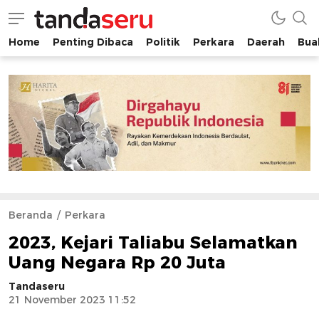
Home
Penting Dibaca
Politik
Perkara
Daerah
Buah
tandaseru.com | Penting Dibaca
tandaseru.com
Beranda
Perkara
2023, Kejari Taliabu Selamatkan
Uang Negara Rp 20 Juta
Tandaseru
21 November 2023 11:52