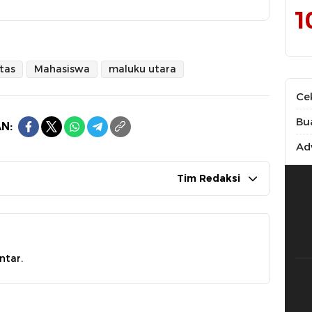
1
itas
Mahasiswa
maluku utara
Ce
Bu
N:
Adv
Tim Redaksi
ntar.