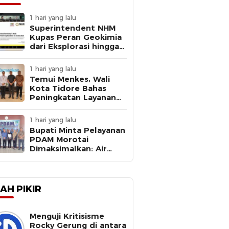
1 hari yang lalu
Superintendent NHM
Kupas Peran Geokimia
dari Eksplorasi hingga
Ekstraksi dalam
Webinar MGEI-SC UNG
1 hari yang lalu
Temui Menkes, Wali
Kota Tidore Bahas
Peningkatan Layanan
Kesehatan
1 hari yang lalu
Bupati Minta Pelayanan
PDAM Morotai
Dimaksimalkan: Air
Bersih Kebutuhan
Dasar
AH PIKIR
Menguji Kritisisme
Rocky Gerung di antara