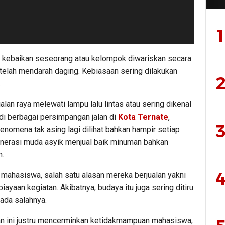
1
 kebaikan seseorang atau kelompok diwariskan secara
telah mendarah daging. Kebiasaan sering dilakukan
2
.
lan raya melewati lampu lalu lintas atau sering dikenal
di berbagai persimpangan jalan di
Kota Ternate
,
3
enomena tak asing lagi dilihat bahkan hampir setiap
nerasi muda asyik menjual baik minuman bahkan
h.
4
h mahasiswa, salah satu alasan mereka berjualan yakni
yaan kegiatan. Akibatnya, budaya itu juga sering ditiru
 ada salahnya.
kan ini justru mencerminkan ketidakmampuan mahasiswa,