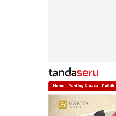
tandaseru.com | Penting Dibaca
tandaseru.com
Home
Penting Dibaca
Politik