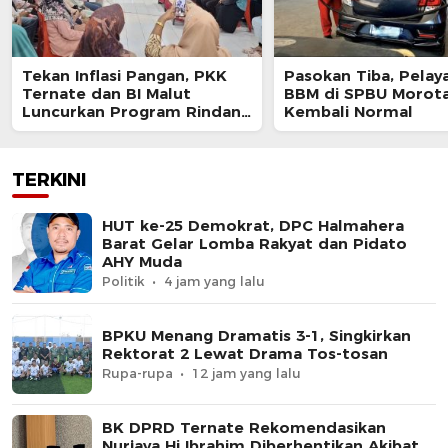
Tekan Inflasi Pangan, PKK
Pasokan Tiba, Pelay
Ternate dan BI Malut
BBM di SPBU Morota
Luncurkan Program Rindang
Kembali Normal
Berseri
TERKINI
HUT ke-25 Demokrat, DPC Halmahera
Barat Gelar Lomba Rakyat dan Pidato
AHY Muda
Politik
4 jam yang lalu
BPKU Menang Dramatis 3-1, Singkirkan
Rektorat 2 Lewat Drama Tos-tosan
Rupa-rupa
12 jam yang lalu
BK DPRD Ternate Rekomendasikan
Nurjaya Hi Ibrahim Diberhentikan Akibat