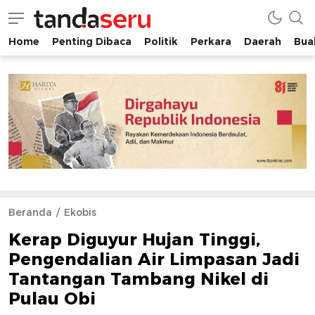
Home
Penting Dibaca
Politik
Perkara
Daerah
Buah
tandaseru.com | Penting Dibaca
tandaseru.com
Beranda
Ekobis
Kerap Diguyur Hujan Tinggi,
Pengendalian Air Limpasan Jadi
Tantangan Tambang Nikel di
Pulau Obi