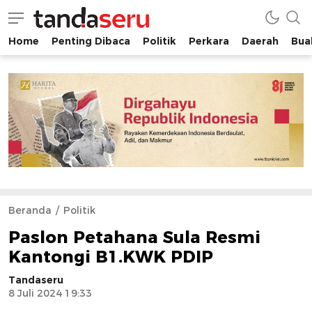
Home
Penting Dibaca
Politik
Perkara
Daerah
Buah
tandaseru.com | Penting Dibaca
tandaseru.com
Beranda
Politik
Paslon Petahana Sula Resmi
Kantongi B1.KWK PDIP
Tandaseru
8 Juli 2024 19:33