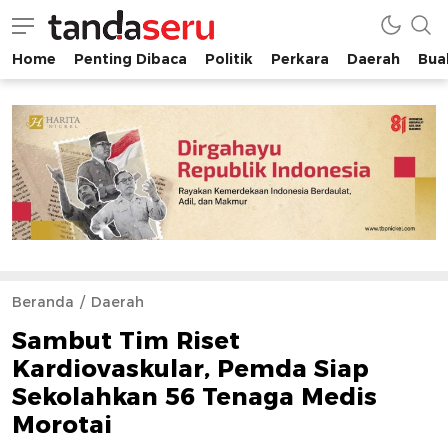
Home
Penting Dibaca
Politik
Perkara
Daerah
Buah
tandaseru.com | Penting Dibaca
tandaseru.com
Beranda
Daerah
Sambut Tim Riset
Kardiovaskular, Pemda Siap
Sekolahkan 56 Tenaga Medis
Morotai