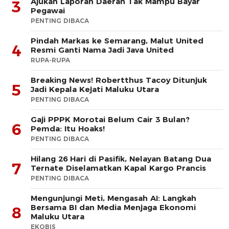
Ajukan Laporan Daerah Tak Mampu Bayar
3
Pegawai
PENTING DIBACA
Pindah Markas ke Semarang, Malut United
4
Resmi Ganti Nama Jadi Java United
RUPA-RUPA
Breaking News! Robertthus Tacoy Ditunjuk
5
Jadi Kepala Kejati Maluku Utara
PENTING DIBACA
Gaji PPPK Morotai Belum Cair 3 Bulan?
6
Pemda: Itu Hoaks!
PENTING DIBACA
Hilang 26 Hari di Pasifik, Nelayan Batang Dua
7
Ternate Diselamatkan Kapal Kargo Prancis
PENTING DIBACA
Mengunjungi Meti, Mengasah AI: Langkah
Bersama BI dan Media Menjaga Ekonomi
8
Maluku Utara
EKOBIS