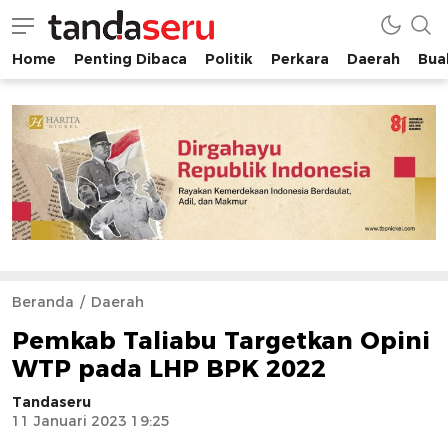
Home
Penting Dibaca
Politik
Perkara
Daerah
Buah
tandaseru.com | Penting Dibaca
tandaseru.com
Beranda
Daerah
Pemkab Taliabu Targetkan Opini
WTP pada LHP BPK 2022
Tandaseru
11 Januari 2023 19:25