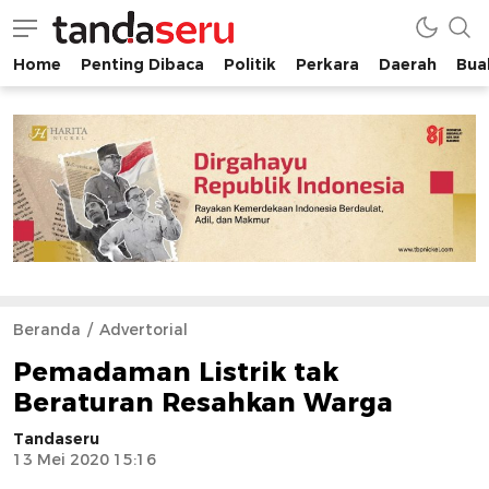
Home
Penting Dibaca
Politik
Perkara
Daerah
Buah
tandaseru.com | Penting Dibaca
tandaseru.com
Beranda
Advertorial
Pemadaman Listrik tak
Beraturan Resahkan Warga
Tandaseru
13 Mei 2020 15:16