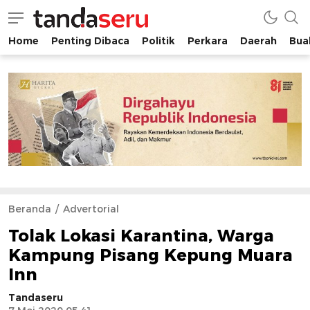
Home
Penting Dibaca
Politik
Perkara
Daerah
Buah
tandaseru.com | Penting Dibaca
tandaseru.com
Beranda
Advertorial
Tolak Lokasi Karantina, Warga
Kampung Pisang Kepung Muara
Inn
Tandaseru