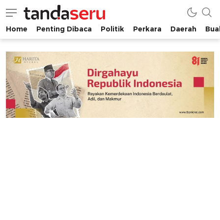
Home
Penting Dibaca
Politik
Perkara
Daerah
Buah
tandaseru.com | Penting Dibaca
tandaseru.com