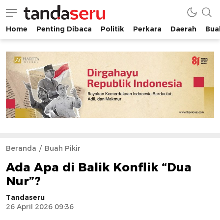
Home
Penting Dibaca
Politik
Perkara
Daerah
Buah
tandaseru.com | Penting Dibaca
tandaseru.com
Beranda
Buah Pikir
Ada Apa di Balik Konflik “Dua
Nur”?
Tandaseru
26 April 2026 09:36