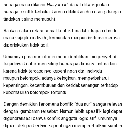
sebagaimana dilansir
Haliyora.id
,
dapat
dikategorikan
sebagai
konflik
terbuka
,
karena
dilakukan dua
orang
dengan
tindakan
saling
memusuhi
.
Bahkan
dalam
relasi
sosial
konflik
bisa
lahir kapan
dan
di
mana
saja
jika
individu
,
komunitas
maupun
institusi
merasa
diperlakukan
tidak
adil
.
Umumnya
para
sosiologis
mengidentifikasi ciri
penyebab
terjadinya
konflik
mencakup beberapa
dimensi
antara
lain
karena
tidak tercapainya
kepentingan
dari
individu
maupun
kelompok
,
adanya
keinginan
,
memperbaharui
kepentingan
, kecemburuan dan
ketidaksenangan
terhadap
keberhasilan kelompok
tertentu
.
Dengan
demikian
fenomena
konflik
“dua nur
”
sangat
relevan
dengan
gambaran
tersebut
.
Namun
lebih
spesifik
lagi
dapat
digeneralisasi
bahwa
konflik
anggota
legislatif
umumnya
dipicu
oleh perbedaan kepentingan
memperebutkan
sumber