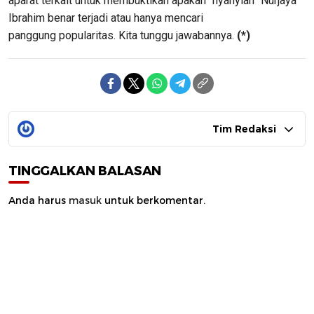
aparat
terkait
untuk membuktikan
apakah
“
nyanyian
”
Nurjaya
Ibrahim
benar
terjadi
atau
hanya
mencari
panggung
popularitas. Kita
tunggu jawabannya
.
(*)
Tim Redaksi
TINGGALKAN BALASAN
Anda harus
masuk
untuk berkomentar.