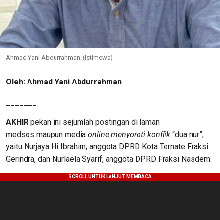
Ahmad Yani Abdurrahman. (Istimewa)
Oleh: Ahmad
Yani
Abdurrahman
_______
AKHIR
pekan
ini
sejumlah
postingan
di laman
medsos
maupun media
online menyoroti konflik
“
dua
nur
”,
yaitu
Nurjaya
Hi Ibrahim,
anggota
DPRD Kota Ternate F
raksi
Gerindra, dan
Nurlaela
Syarif
,
anggota
DPRD F
raksi
Nasdem
.