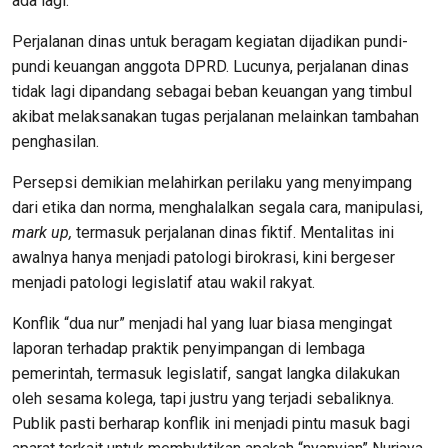
ada
lagi
.
Perjalanan
d
inas
untuk
beragam
kegiatan dijadikan
pundi-
pundi
keuangan
anggota
DPRD. L
ucunya,
perjalanan
dinas
tidak
lagi dipandang
sebagai
beban
keuangan
yang
timbul
akibat
melaksanakan
tugas
perjalanan melainkan
tambahan
penghasilan
.
Persepsi
demikian
melahirkan
perilaku
yang
menyimpang
dari
etika
dan
norma
,
menghalalkan
segala
cara
,
manipulasi
,
mark up,
termasuk
perjalanan
dinas
fiktif
.
Mentalitas
ini
awalnya
hanya
menjadi
patologi birokrasi
,
kini
bergeser
menjadi
patologi legislatif
atau
wakil
rakyat
.
Konflik
“
dua
nur
”
menjadi
hal
yang luar biasa
mengingat
laporan
terhadap
praktik penyimpangan
di
lembaga
pemerintah, termasuk
legislatif,
sangat
langka
dilakukan
oleh
sesama
kolega,
tapi
justru
yang terjadi sebaliknya
.
Publik
pasti
berharap
konflik
ini menjadi
pintu
masuk
bagi