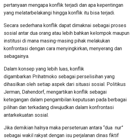
pertanyaan
mengapa
konflik terjadi
dan
apa
kepentingan
yang
melatarbelakangi
hingga
konflik
itu
bisa terjadi
.
Secara
sederhana
konflik
dapat
dimaknai sebagai
proses
sosial
antar
dua
orang atau lebih
bahkan
kelompok
maupun
institusi
di mana masing-
masing
pihak
melakukan
konfrontasi
dengan
cara
menyingkirkan
,
menyerang
dan
sebagainya
.
Dalam
konsep
yang
lebih
luas,
konflik
digambarkan
Prihatmoko
sebagai perselisihan
yang
dihasilkan
oleh
setiap
aspek dari
situasi
sosial
.
Politikus
Jerman,
Dahendorf
,
mengartikan
konflik
sebagai
ketegangan
dalam
pengambilan
keputusan pada
berbagai
pilihan
dan terkadang diwujudkan
dalam
konfrontasi
antar
kekuatan sosial
.
Jika
demikian
halnya
maka
perseteruan antara
“
dua
nur
”
sebagai
wakil
rakyat
dengan isu
perjalanan
dinas
fiktif