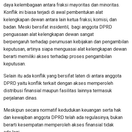
daya kelembagaan
antara
fraksi
mayoritas
dan
minoritas
.
Konflik
ini
biasa
terjadi
di awal pembentukan
alat
kelengkapan
dewan antara lain
ketua
fraksi
,
komisi
, dan
badan. Meski bersifat
insidentil
,
bagi
anggota
DPRD
penguasaan
alat
kelengkapan
dewan sangat
berpengaruh
terhadap
perumusan
kebijakan dan
pengambilan
keputusan,
artinya
siapa menguasai
alat
kelengkapan
dewan
berarti memiliki
akses
terhadap
proses pengambilan
keputusan
.
Selain
itu
ada
konflik
yang
bersifat
laten
di antara
anggota
DPRD
yaitu
konflik
terkait
dengan
akses
memperoleh
distribusi finansial
maupun
fasilitas
lainnya
termasuk
perjalanan
dinas
.
Meskipun
secara
normatif
kedudukan keuangan
serta
hak
dan
kewajiban
anggota
DPRD
telah
ada
regulasinya,
bukan
berarti kesempatan
memperoleh
akses
finansial
tidak