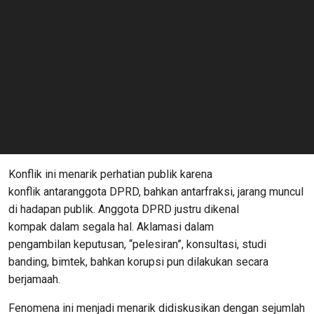
Konflik
ini
menarik
perhatian
publik
karena
konflik
antar
anggota
DPRD,
bahkan
antarf
raksi,
jarang
muncul
di hadapan
publik
. Anggota
DPRD
justru
dikenal
kompak
dalam
segala
hal
.
Aklamasi
dalam
pengambilan
keputusan
, “
pelesiran”
,
konsultasi
,
studi
banding,
bimtek
,
bahkan
korupsi
pun
dilakukan
secara
berjamaah
.
Fenomena
ini
menjadi
menarik
didiskusikan dengan
sejumlah