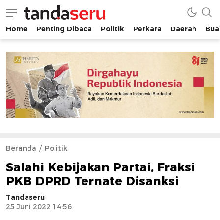
Home
Penting Dibaca
Politik
Perkara
Daerah
Buah
tandaseru.com | Penting Dibaca
tandaseru.com
Beranda
Politik
Salahi Kebijakan Partai, Fraksi
PKB DPRD Ternate Disanksi
Tandaseru
25 Juni 2022 14:56