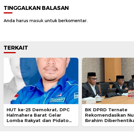
TINGGALKAN BALASAN
Anda harus
masuk
untuk berkomentar.
TERKAIT
HUT ke-25 Demokrat, DPC
BK DPRD Ternate
Halmahera Barat Gelar
Rekomendasikan Nur
Lomba Rakyat dan Pidato
Ibrahim Diberhentik
AHY Muda
Akibat Pelanggaran 