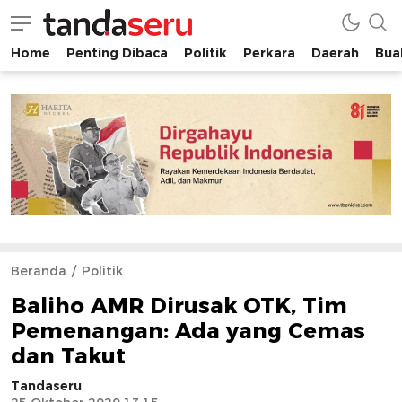
Home
Penting Dibaca
Politik
Perkara
Daerah
Buah
tandaseru.com | Penting Dibaca
tandaseru.com
Beranda
Politik
Baliho AMR Dirusak OTK, Tim
Pemenangan: Ada yang Cemas
dan Takut
Tandaseru