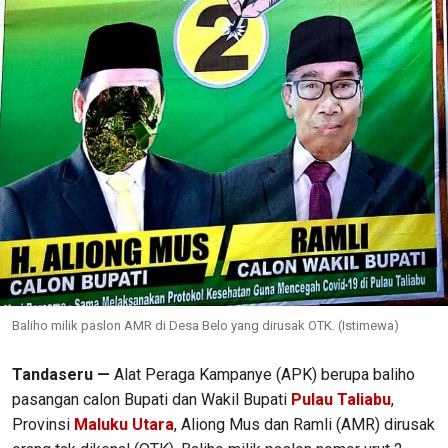
Baliho milik paslon AMR di Desa Belo yang dirusak OTK. (Istimewa)
Tandaseru —
Alat Peraga Kampanye (APK) berupa baliho
pasangan calon Bupati dan Wakil Bupati
Pulau Taliabu
,
Provinsi
Maluku Utara
, Aliong Mus dan Ramli (AMR) dirusak