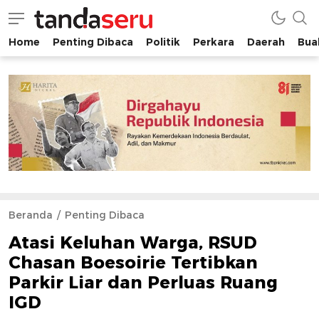
Home
Penting Dibaca
Politik
Perkara
Daerah
Buah
tandaseru.com | Penting Dibaca
tandaseru.com
Beranda
Penting Dibaca
Atasi Keluhan Warga, RSUD
Chasan Boesoirie Tertibkan
Parkir Liar dan Perluas Ruang
IGD