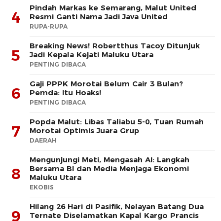
Pindah Markas ke Semarang, Malut United
4
Resmi Ganti Nama Jadi Java United
RUPA-RUPA
Breaking News! Robertthus Tacoy Ditunjuk
5
Jadi Kepala Kejati Maluku Utara
PENTING DIBACA
Gaji PPPK Morotai Belum Cair 3 Bulan?
6
Pemda: Itu Hoaks!
PENTING DIBACA
Popda Malut: Libas Taliabu 5-0, Tuan Rumah
7
Morotai Optimis Juara Grup
DAERAH
Mengunjungi Meti, Mengasah AI: Langkah
Bersama BI dan Media Menjaga Ekonomi
8
Maluku Utara
EKOBIS
Hilang 26 Hari di Pasifik, Nelayan Batang Dua
9
Ternate Diselamatkan Kapal Kargo Prancis