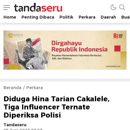
Home
Penting Dibaca
Politik
Perkara
Daerah
Buah
tandaseru.com | Penting Dibaca
tandaseru.com
Beranda
Perkara
Diduga Hina Tarian Cakalele,
Tiga Influencer Ternate
Diperiksa Polisi
Tandaseru