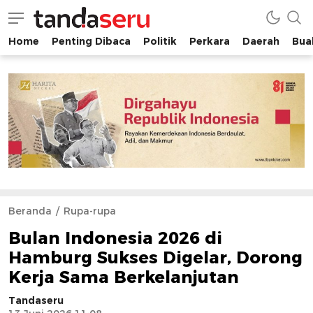
Home
Penting Dibaca
Politik
Perkara
Daerah
Buah
tandaseru.com | Penting Dibaca
tandaseru.com
Beranda
Rupa-rupa
Bulan Indonesia 2026 di
Hamburg Sukses Digelar, Dorong
Kerja Sama Berkelanjutan
Tandaseru