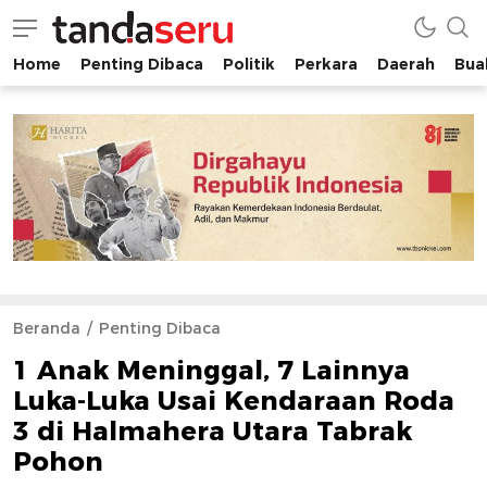
Home
Penting Dibaca
Politik
Perkara
Daerah
Buah
tandaseru.com | Penting Dibaca
tandaseru.com
Beranda
Penting Dibaca
1 Anak Meninggal, 7 Lainnya
Luka-Luka Usai Kendaraan Roda
3 di Halmahera Utara Tabrak
Pohon