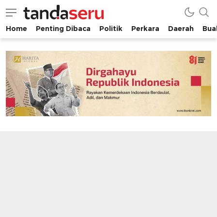
Home
Penting Dibaca
Politik
Perkara
Daerah
Buah
tandaseru.com | Penting Dibaca
tandaseru.com