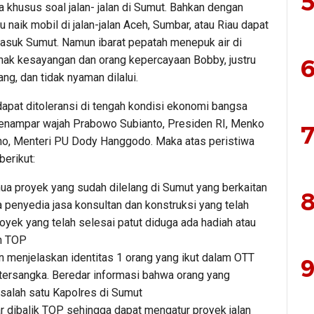
5
a khusus soal jalan- jalan di Sumut. Bahkan dengan
naik mobil di jalan-jalan Aceh, Sumbar, atau Riau dapat
 masuk Sumut. Namun ibarat pepatah menepuk air di
anak kesayangan dan orang kepercayaan Bobby, justru
6
ang, dan tidak nyaman dilalui.
apat ditoleransi di tengah kondisi ekonomi bangsa
a menampar wajah Prabowo Subianto, Presiden RI, Menko
7
ono, Menteri PU Dody Hanggodo. Maka atas peristiwa
berikut:
a proyek yang sudah dilelang di Sumut yang berkaitan
8
 penyedia jasa konsultan dan konstruksi yang telah
oyek yang telah selesai patut diduga ada hadiah atau
eh TOP
 menjelaskan identitas 1 orang yang ikut dalam OTT
9
i tersangka. Beredar informasi bahwa orang yang
 salah satu Kapolres di Sumut
r dibalik TOP sehingga dapat mengatur proyek jalan