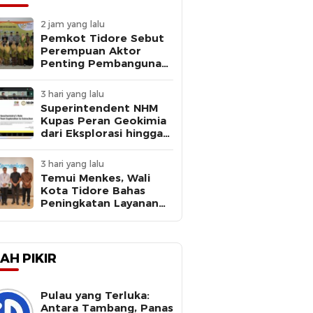
2 jam yang lalu
Pemkot Tidore Sebut
Perempuan Aktor
Penting Pembangunan
di Milad ke-109 Aisyiyah
3 hari yang lalu
Superintendent NHM
Kupas Peran Geokimia
dari Eksplorasi hingga
Ekstraksi dalam
Webinar MGEI-SC UNG
3 hari yang lalu
Temui Menkes, Wali
Kota Tidore Bahas
Peningkatan Layanan
Kesehatan
AH PIKIR
Pulau yang Terluka:
Antara Tambang, Panas