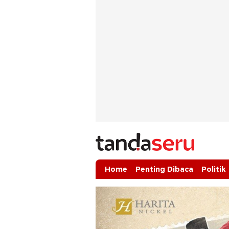
tandaseru.com | Penting Dibaca
tandaseru.com
Home
Penting Dibaca
Politik