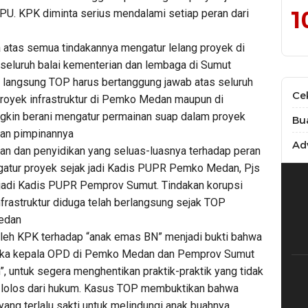
1
PU. KPK diminta serius mendalami setiap peran dari
ka atas semua tindakannya mengatur lelang proyek di
eluruh balai kementerian dan lembaga di Sumut
 langsung TOP harus bertanggung jawab atas seluruh
Ce
royek infrastruktur di Pemko Medan maupun di
kin berani mengatur permainan suap dalam proyek
Bu
uan pimpinannya
Adv
n dan penyidikan yang seluas-luasnya terhadap peran
atur proyek sejak jadi Kadis PUPR Pemko Medan, Pjs
jadi Kadis PUPR Pemprov Sumut. Tindakan korupsi
frastruktur diduga telah berlangsung sejak TOP
edan
leh KPK terhadap “anak emas BN” menjadi bukti bahwa
Maka kepala OPD di Pemko Medan dan Pemprov Sumut
, untuk segera menghentikan praktik-praktik yang tidak
t lolos dari hukum. Kasus TOP membuktikan bahwa
ang terlalu sakti untuk melindungi anak buahnya