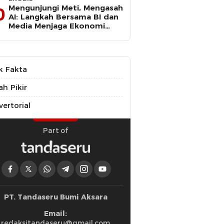
Mengunjungi Meti, Mengasah
0
AI: Langkah Bersama BI dan
Media Menjaga Ekonomi
Maluku Utara
k Fakta
ah Pikir
ertorial
Part of
PT. Tandaseru Bumi Aksara
Email:
redaksitandaseru@gmail.com