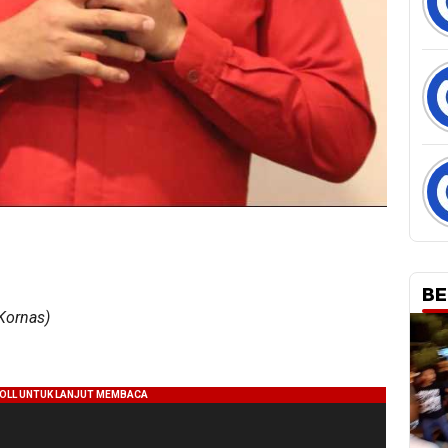
BE
Kornas)