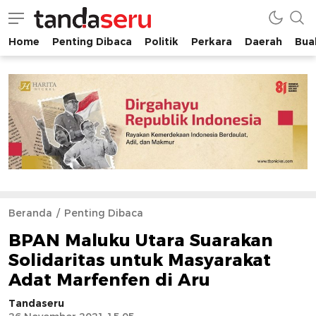
Home
Penting Dibaca
Politik
Perkara
Daerah
Buah
tandaseru.com | Penting Dibaca
tandaseru.com
Beranda
Penting Dibaca
BPAN Maluku Utara Suarakan
Solidaritas untuk Masyarakat
Adat Marfenfen di Aru
Tandaseru