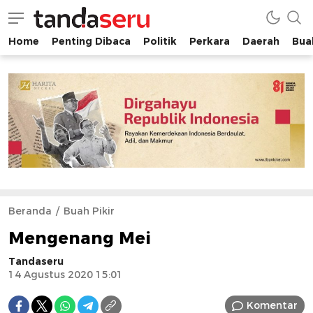
Home
Penting Dibaca
Politik
Perkara
Daerah
Buah
tandaseru.com | Penting Dibaca
tandaseru.com
Beranda
Buah Pikir
Mengenang Mei
Tandaseru
14 Agustus 2020 15:01
Komentar