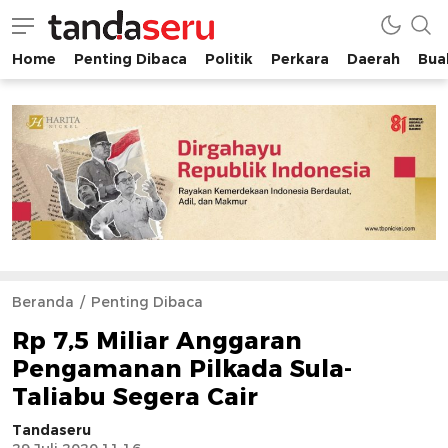
Home
Penting Dibaca
Politik
Perkara
Daerah
Buah
tandaseru.com | Penting Dibaca
tandaseru.com
Beranda
Penting Dibaca
Rp 7,5 Miliar Anggaran
Pengamanan Pilkada Sula-
Taliabu Segera Cair
Tandaseru