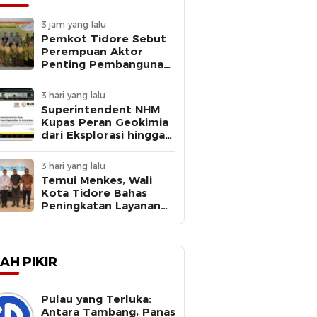
3 jam yang lalu
Pemkot Tidore Sebut
Perempuan Aktor
Penting Pembangunan
di Milad ke-109 Aisyiyah
3 hari yang lalu
Superintendent NHM
Kupas Peran Geokimia
dari Eksplorasi hingga
Ekstraksi dalam
Webinar MGEI-SC UNG
3 hari yang lalu
Temui Menkes, Wali
Kota Tidore Bahas
Peningkatan Layanan
Kesehatan
AH PIKIR
Pulau yang Terluka:
Antara Tambang, Panas