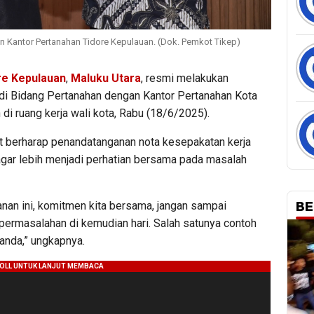
Kantor Pertanahan Tidore Kepulauan. (Dok. Pemkot Tikep)
re Kepulauan
,
Maluku Utara
, resmi melakukan
i Bidang Pertanahan dengan Kantor Pertanahan Kota
di ruang kerja wali kota, Rabu (18/6/2025).
t berharap penandatanganan nota kesepakatan kerja
ar lebih menjadi perhatian bersama pada masalah
BE
nan ini, komitmen kita bersama, jangan sampai
permasalahan di kemudian hari. Salah satunya contoh
ganda,” ungkapnya.