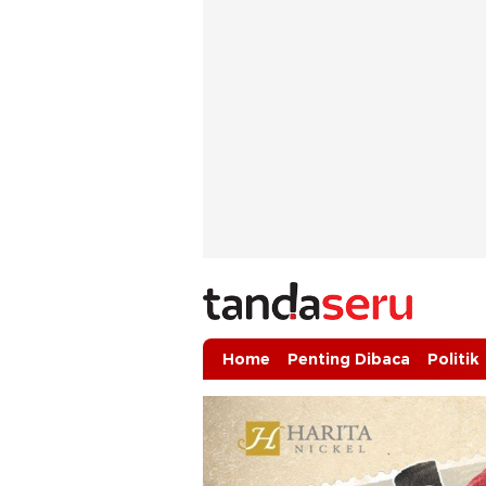
tandaseru.com | Penting Dibaca
tandaseru.com
Home
Penting Dibaca
Politik