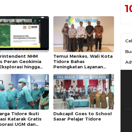
1
Ce
Bu
rintendent NHM
Temui Menkes, Wali Kota
s Peran Geokimia
Tidore Bahas
Adv
Eksplorasi hingga
Peningkatan Layanan
raksi dalam Webinar
Kesehatan
-SC UNG
arga Tidore Ikuti
Dukcapil Goes to School
asi Katarak Gratis
Sasar Pelajar Tidore
borasi UGM dan
kot