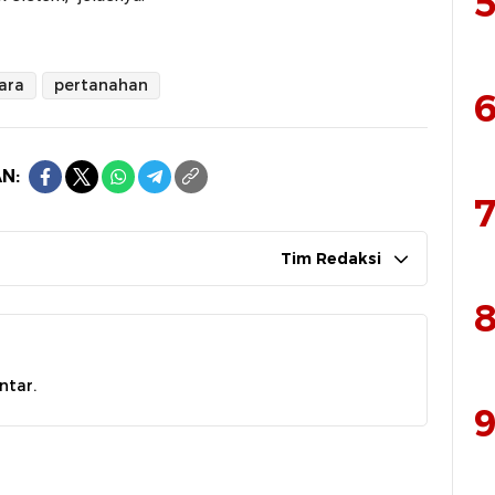
5
ara
pertanahan
6
N:
7
Tim Redaksi
8
ntar.
9