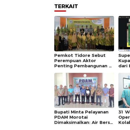
TERKAIT
Pemkot Tidore Sebut
Supe
Perempuan Aktor
Kupa
Penting Pembangunan di
dari 
Milad ke-109 Aisyiyah
Ekst
MGEI
Bupati Minta Pelayanan
31 W
PDAM Morotai
Oper
Dimaksimalkan: Air Bersih
Kola
Kebutuhan Dasar
Pem