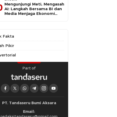
Mengunjungi Meti, Mengasah
0
AI: Langkah Bersama BI dan
Media Menjaga Ekonomi
Maluku Utara
k Fakta
ah Pikir
ertorial
Part of
PT. Tandaseru Bumi Aksara
Email:
redaksitandaseru@gmail.com