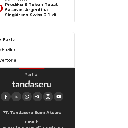
Prediksi 3 Tokoh Tepat
0
Sasaran, Argentina
Singkirkan Swiss 3-1 di
Perempat Final Piala Dunia
k Fakta
ah Pikir
ertorial
Part of
PT. Tandaseru Bumi Aksara
Email:
redaksitandaseru@gmail.com