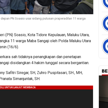
 depan PN Soasio usai sidang putusan praperadilan 11 warga
i (PN) Soasio, Kota Tidore Kepulauan, Maluku Utara,
angka 11 warga Maba Sangaji oleh Polda Maluku Utara
enin (16/6).
perkara sah tidaknya penangkapan dan penetapan
ngaji disidangkan 4 hakim tunggal secara bergantian.
BE
nny Safitri Siregar, SH, Zuhro Puspitasari, SH., MH,
Pranata Simanjuntak, SH.