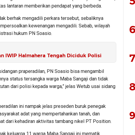
5
tas lantaran memberikan pendapat yang berbeda.
ak berhak mengadili perkara tersebut, sebaliknya
empersoalkan kewenangan mengadili. Sebab, wilayah
6
strasi hukum PN Soasio.
7
n IWIP Halmahera Tengah Diciduk Polisi
rsidangan praperadilan, PN Soasio bisa mengambil
nya status tersangka warga Maba Sangaji dan tidak
8
utan dari polisi kepada warga,” jelas Wetub usai sidang
eradilan ini nampak jelas preseden buruk penegak
9
asyarakat adat yang mempertahankan tanah, dan
 dari kehadiran aktivitas tambang nikel PT Position.
pihak keluarga 11 warga Maba Sangaji ini mematik