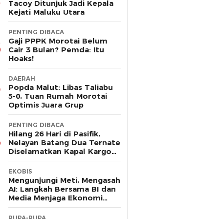
Tacoy Ditunjuk Jadi Kepala
Kejati Maluku Utara
PENTING DIBACA
Gaji PPPK Morotai Belum
Cair 3 Bulan? Pemda: Itu
Hoaks!
DAERAH
Popda Malut: Libas Taliabu
5-0, Tuan Rumah Morotai
Optimis Juara Grup
PENTING DIBACA
Hilang 26 Hari di Pasifik,
Nelayan Batang Dua Ternate
Diselamatkan Kapal Kargo
Prancis
EKOBIS
Mengunjungi Meti, Mengasah
AI: Langkah Bersama BI dan
Media Menjaga Ekonomi
Maluku Utara
RUPA-RUPA