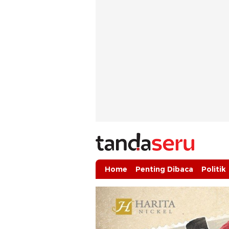
tandaseru.com | Penting Dibaca
tandaseru.com
Home
Penting Dibaca
Politik