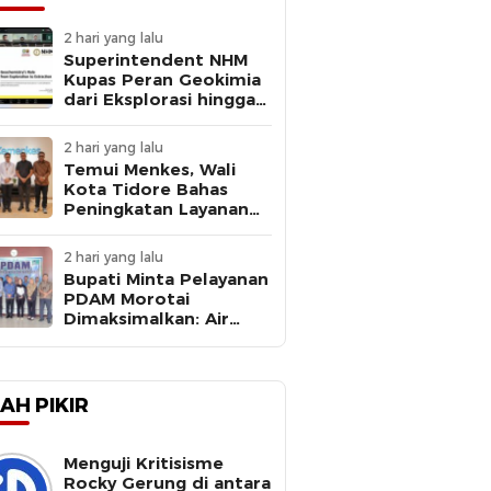
2 hari yang lalu
Superintendent NHM
Kupas Peran Geokimia
dari Eksplorasi hingga
Ekstraksi dalam
Webinar MGEI-SC UNG
2 hari yang lalu
Temui Menkes, Wali
Kota Tidore Bahas
Peningkatan Layanan
Kesehatan
2 hari yang lalu
Bupati Minta Pelayanan
PDAM Morotai
Dimaksimalkan: Air
Bersih Kebutuhan
Dasar
AH PIKIR
Menguji Kritisisme
Rocky Gerung di antara