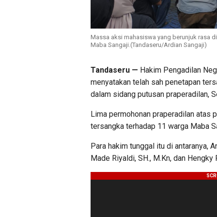
Massa aksi mahasiswa yang berunjuk rasa di
Maba Sangaji.(Tandaseru/Ardian Sangaji)
Tandaseru —
Hakim Pengadilan Neger
menyatakan telah sah penetapan ters
dalam sidang putusan praperadilan, S
Lima permohonan praperadilan atas 
tersangka terhadap 11 warga Maba Sa
Para hakim tunggal itu di antaranya, A
Made Riyaldi, SH., M.Kn, dan Hengky 